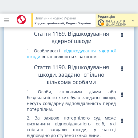
підвищеної небезпеки було завдано
шкоди іншим особам, особи, які спільно
Редакція:
завдали шкоди, зобов'язані її
Цивільний кодекс України
04.02.2019
відшкодувати незалежно від їхньої вини.
Кодекс цивільний, Кодекс України
від 16.01.2003
№ 435-IV
(Ува
Діє з 04.02.2019
Стаття 1189. Відшкодування
ядерної шкоди
1. Особливості
відшкодування ядерної
шкоди
встановлюються законом.
Стаття 1190. Відшкодування
шкоди, завданої спільно
кількома особами
1. Особи, спільними діями або
бездіяльністю яких було завдано шкоди,
несуть солідарну відповідальність перед
потерпілим.
2. За заявою потерпілого суд може
визначити відповідальність осіб, які
спільно завдали шкоди, у частці
відповідно до ступеня їхньої вини.