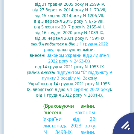
від 31 травня 2005 року N 2599-IV
,
від 27 березня 2014 року N 1170-VII
,
від 15 квітня 2014 року N 1206-VII
,
від 3 вересня 2015 року N 675-VIII
,
від 5 жовтня 2017 року N 2155-VIII
,
від 16 грудня 2020 року N 1089-IX
,
від 30 червня 2021 року N 1591-IX
(який вводиться в дію з
1 грудня 2022
року
, враховуючи зміни,
внесені
Законом України від 27 липня
2022 року N 2463-IX
),
від 14 грудня 2021 року N 1953-IX
(зміни, внесені
підпунктом "б" підпункту 9
пункту 3 розділу VII
Закону
України від 14 грудня 2021 року N 1953-
IX, вводяться в дію з
1 серпня 2022 року
)
,
від 1 грудня 2022 року N 2801-IX
(Враховуючи зміни,
внесені
Законом
України від 22
листопада 2023 року
N 3498-IX
, зміни,