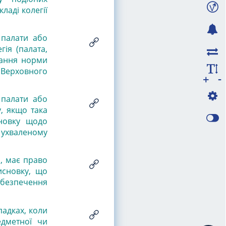
ладі колегії
, палати або
гія (палата,
вання норми
 Верховного
-
+
, палати або
, якщо така
сновку щодо
 ухваленому
и, має право
исновку, що
абезпечення
падках, коли
едметної чи