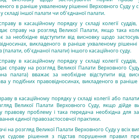
еного в раніше ухваленому рішенні Верховного Суду у ск
 у складі іншої палати чи об'єднаної палати.
справу в касаційному порядку у складі колегії суддів
дає справу на розгляд Великої Палати, якщо така коле
ає за необхідне відступити від висновку щодо застосу
відносинах, викладеного в раніше ухваленому рішенні
дів (палати, об'єднаної палати) іншого касаційного суду.
справу в касаційному порядку у складі колегії суддів
дає справу на розгляд Великої Палати Верховного Суду
нана палата) вважає за необхідне відступити від ви
ва у подібних правовідносинах, викладеного в раніше
праву в касаційному порядку у складі колегії або палат
згляд Великої Палати Верховного Суду, якщо дійде в
у правову проблему і така передача необхідна для з
вання єдиної правозастосовчої практики.
ачі на розгляд Великої Палати Верховного Суду у всіх ви
ує судове рішення з підстав порушення правил пр