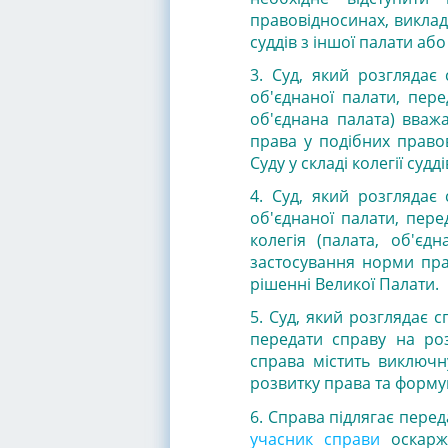
правовідносинах, виклад
суддів з іншої палати або
3. Суд, який розглядає 
об'єднаної палати, пере
об'єднана палата) вваж
права у подібних право
Суду у складі колегії суд
4. Суд, який розглядає 
об'єднаної палати, пере
колегія (палата, об'єд
застосування норми пра
рішенні Великої Палати.
5. Суд, який розглядає с
передати справу на ро
справа містить виключн
розвитку права та форму
6. Справа підлягає перед
учасник справи
оскарж