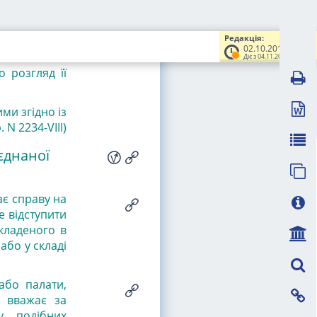
 доводи, які
Редакція:
02.10.2018
Діє з 04.11.2018
 розгляд її
ми згідно із
. N 2234-VIII
)
'єднаної
ає справу на
е відступити
кладеного в
 або у складі
 або палати,
а вважає за
у подібних