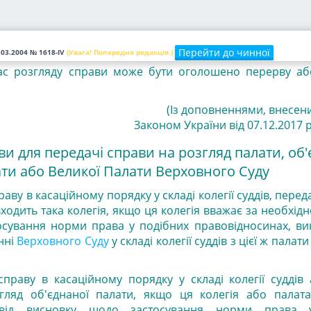
орони та інші учасники справи можуть наводити тільки ті
ійного розгляду справи.
учасників справи, суд виходить до нарадчої кімнати.
Перейти до чинної
.03.2004
№ 1618-IV
(Увага! Попередня редакція.)
час розгляду справи може бути оголошено перерву або
(Із доповненнями, внесени
Законом
України від 07.12.2017 р
ави для передачі справи на розгляд палати, об
ти або Великої Палати Верховного Суду
раву в касаційному порядку у складі колегії суддів, перед
входить така колегія, якщо ця колегія вважає за необхідн
осування норми права у подібних правовідносинах, ви
нні
Верховного Суду
у складі колегії суддів з цієї ж палати
справу в касаційному порядку у складі колегії суддів
гляд об'єднаної палати, якщо ця колегія або палат
и від висновку щодо застосування норми права 