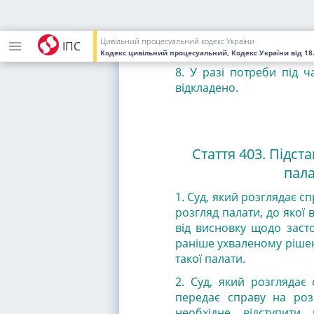
6. У своїх поясненнях ст
стосуються підстав касац
Цивільний процесуальний кодекс України
ІПС
7. Вислухавши пояснення 
Кодекс цивільний процесуальний, Кодекс України
від 18
8. У разі потреби під 
відкладено.
Стаття 403. Підст
пала
1. Суд, який розглядає сп
розгляд палати, до якої 
від висновку щодо заст
раніше ухваленому ріше
такої палати.
2. Суд, який розглядає 
передає справу на роз
необхідне відступит