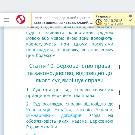
володіють.
4. Учасники судового процесу, які не
володіють або недостатньо володіють
Редакція:
Цивільний процесуальний кодекс України
державною мовою, мають право робити
02.10.2018
Кодекс цивільний процесуальний, Кодекс України
від 18.03.20
Діє з 04.11.2018
заяви, надавати пояснення, виступати в
суді і заявляти клопотання рідною
мовою або мовою, якою вони володіють,
користуючись при цьому послугами
перекладача
, в порядку, встановленому
цим Кодексом.
Стаття 10. Верховенство права
та законодавство, відповідно до
якого суд вирішує справи
1. Суд при розгляді справи керується
принципом верховенства права.
2. Суд розглядає справи відповідно до
Конституції України
, законів України,
міжнародних договорів
, згода на
обов'язковість яких надана Верховною
Радою України.