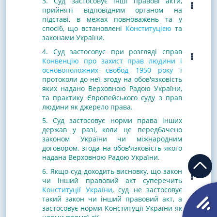
3. Суд застосовує інші правові акти,
прийняті відповідним органом на
підставі, в межах повноважень та у
спосіб, що встановлені
Конституцією
та
законами України.
4. Суд застосовує при розгляді справ
Конвенцію про захист прав людини і
основоположних свобод 1950 року
і
протоколи до неї, згоду на обов'язковість
яких надано Верховною Радою України,
та практику Європейського суду з прав
людини як джерело права.
5. Суд застосовує норми права інших
держав у разі, коли це передбачено
законом України чи міжнародним
договором, згода на обов'язковість якого
надана Верховною Радою України.
6. Якщо суд доходить висновку, що закон
чи інший правовий акт суперечить
Конституції України
, суд не застосовує
такий закон чи інший правовий акт, а
застосовує норми Конституції України як