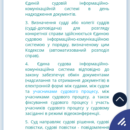
Єдиній судовій інформаційно-
комунікаційній системі
в день
надходження документів.
3. Визначення судді або колегії суддів
(судді-доповідача) для розгляду
конкретної справи здійснюється
Єдиною
судовою інформаційно-комунікаційною
системою
у порядку, визначеному цим
Кодексом (автоматизований розподіл
справ).
4.
Єдина судова інформаційно-
комунікаційна система
відповідно до
закону забезпечує обмін документами
(надсилання та отримання документів) в
електронній формі між судами, між судом
та
учасниками судового процесу
, між
учасниками судового процесу, а також
фіксування судового процесу і участь
учасників судового процесу у судовому
засіданні в режимі відеоконференції.
5. Суд направляє судові рішення, судові
повістки, судові повістки - повідомлення