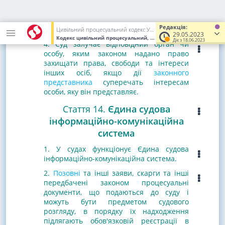
власний розсуд. Таке право мають також
особи, в інтересах яких заявлено вимоги,
за винятком тих осіб, які не мають
Редакція:
процесуальної дієздатності
.
Цивільний процесуальний кодекс України
29.05.2023
Кодекс цивільний процесуальний, Кодекс України
від 18.03.20
Діє з 18.06.2023
4. Суд залучає відповідний орган чи
особу, яким законом надано право
захищати права, свободи та інтереси
інших осіб, якщо дії
законного
представника
суперечать інтересам
особи, яку він представляє.
Стаття 14.
Єдина судова
інформаційно-комунікаційна
система
1. У судах функціонує
Єдина судова
інформаційно-комунікаційна система
.
2.
Позовні
та інші заяви, скарги та інші
передбачені законом процесуальні
документи, що подаються до суду і
можуть бути предметом судового
розгляду, в порядку їх надходження
підлягають обов'язковій реєстрації в