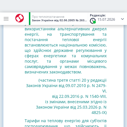
Тарифи на виробництво теплової енергії,
у тому числі на теплоелектроцентралях,
теплоелектростанціях, атомних
Редакція:
Про теплопостачання
електростанціях і когенераційних
15.07.2026
Закон України
від 02.06.2005
№ 2633-IV
(Статус:
Чинний)
установках та установках з
використанням альтернативних джерел
енергії, на транспортування та
постачання теплової енергії
встановлюються національною комісією,
що здійснює державне регулювання у
сферах енергетики та комунальних
послуг, та органами місцевого
самоврядування у межах повноважень,
визначених законодавством.
(частина третя статті 20 у редакції
Законів
України від 09.07.2010 р. N 2479-
VI
,
від 22.09.2016 р. N 1540-VIII
,
із змінами, внесеними згідно із
Законом України від 25.03.2026 р. N
4825-IX)
Тарифи на теплову енергію для суб'єктів
господарювання, що здійснюють її