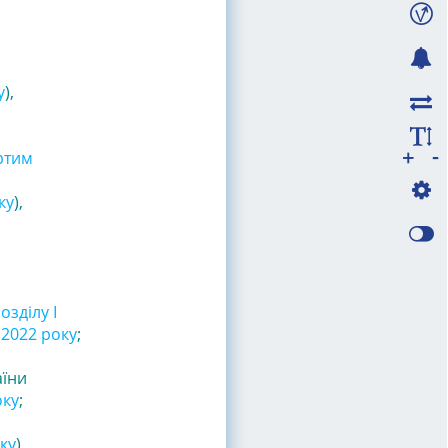
у
)
,
-
+
ртим
ку
)
,
озділу I
 2022 року
;
аїни
оку
;
ку
),