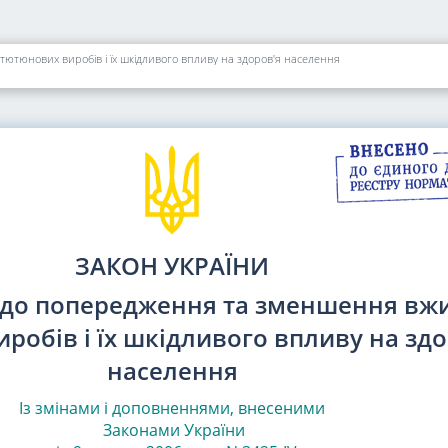
тюнових виробів і їх шкідливого впливу на здоров'я населення
ЗАКОН УКРАЇНИ
одо попередження та зменшення вж
робів і їх шкідливого впливу на здо
населення
Із змінами і доповненнями, внесеними
Законами
України