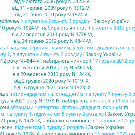
від 9 лютого 2006 року N 3425-IV
,
від 11 червня 2009 року N 1512-VI
,
від 21 січня 2010 року N 1824-VI
редбачені
підпунктом 2 пункту 3 розділу I
Закону України
010 року N 1824-VI, набирають чинності
5 жовтня 2012 рок
від 22 вересня 2011 року N 3778-VI,
від 24 травня 2012 року N 4844-VI
ні
абзацами першим
- сьомим
,
дев'ятим
- двадцять четве
ту 1
,
підпунктом 2 пункту 2 розділу І
Закону України
012 року N 4844-VI, набирають чинності
17 грудня 2012 ро
від 16 жовтня 2012 року N 5460-VI
,
від 20 вересня 2019 року N 124-IX
,
від 2 грудня 2020 року N 1019-IX
,
від 16 грудня 2021 року N 1978-IX
цами
чотирнадцятим - шістнадцятим підпункту 7 пункту 3 р
грудня 2021 року N 1978-IX, набирають чинності з
11 січня
сені
абзацами четвертим
,
п'ятим
,
двадцять першим
та
м підпункту 1
,
підпунктом 8 пункту 3 розділу I
Закону Укр
021 року N 1978-IX, набирають чинності з
1 червня 2022 р
несені
підпунктом 9 пункту 3 розділу I
Закону України
21 року N 1978-IX, набирають чинності з
11 липня 2022 ро