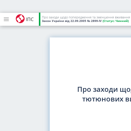
Про заходи щодо попередження та зменшення вживання тю
ІПС
Закон України
від 22.09.2005
№ 2899-IV
(Статус:
Чинний)
Про заходи щ
тютюнових ви