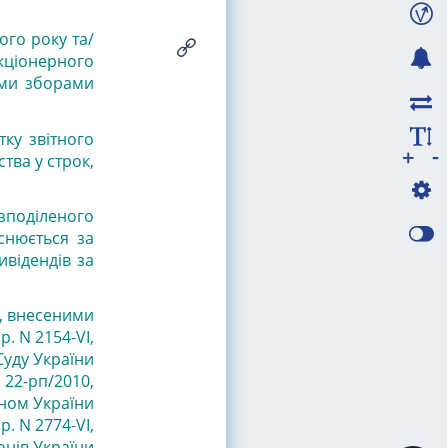
ого року та/
ціонерного
ими зборами
ку звітного
-
+
тва у строк,
озподіленого
снюється за
ивідендів за
и, внесеними
р. N 2154-VI,
Суду України
N 22-рп/2010
,
оном України
р. N 2774-VI
,
онів
України