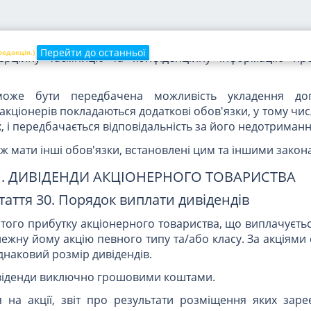
ірі, в порядку та засобами, що передбачені статутом 
Перейти до останньої
редакція.)
рційну таємницю та конфіденційну інформацію про
може бути передбачена можливість укладення до
акціонерів покладаються додаткові обов'язки, у тому чис
х, і передбачається відповідальність за його недотриманн
ж мати інші обов'язки, встановлені цим та іншими закон
VI. ДИВІДЕНДИ АКЦІОНЕРНОГО ТОВАРИСТВА
таття 30. Порядок виплати дивідендів
истого прибутку акціонерного товариства, що виплачуєть
лежну йому акцію певного типу та/або класу. За акціями
днаковий розмір дивідендів.
віденди виключно грошовими коштами.
 на акції, звіт про результати розміщення яких заре