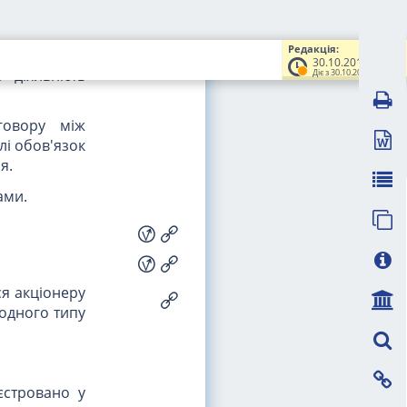
акціонерного
Редакція:
30.10.2014
 діяльність
Діє з 30.10.2014
говору між
лі обов'язок
я.
ами.
ся акціонеру
 одного типу
єстровано у