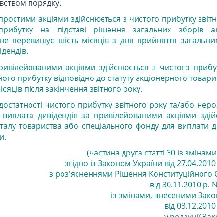
вством порядку.
 простими акціями здійснюється з чистого прибутку звітн
прибутку на підставі рішення загальних зборів ак
 не перевищує шість місяців з дня прийняття загальн
ідендів.
ривілейованими акціями здійснюється з чистого прибут
ого прибутку відповідно до статуту акціонерного товарис
сяців після закінчення звітного року.
едостатності чистого прибутку звітного року та/або нер
 виплата дивідендів за привілейованими акціями здій
талу товариства або спеціального фонду для виплати д
и.
(частина друга статті 30 із змінам
згідно із Законом України від 27.04.2010 
з роз'ясненнями Рішення Конституційного 
від 30.11.2010 р. 
із змінами, внесеними Зак
від 03.12.2010 
у редакції
Зак