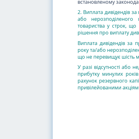
встановленому законода
2. Виплата дивідендів за
або нерозподіленого 
товариства у строк, що
рішення про виплату див
Виплата дивідендів за п
року та/або нерозподілен
що не перевищує шість мі
У разі відсутності або н
прибутку минулих років
рахунок резервного капі
привілейованими акціям