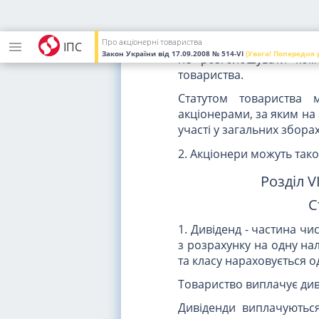
оплачувати акції у розм
товариства;
Про акціонерні товариства
ІПС
Закон України
від 17.09.2008
№ 514-VI
(Увага! Попередня 
не розголошувати коме
товариства.
Статутом товариства 
акціонерами, за яким на 
участі у загальних збора
2. Акціонери можуть тако
Розділ 
С
1. Дивіденд - частина ч
з розрахунку на одну на
та класу нараховується о
Товариство виплачує ди
Дивіденди виплачуються