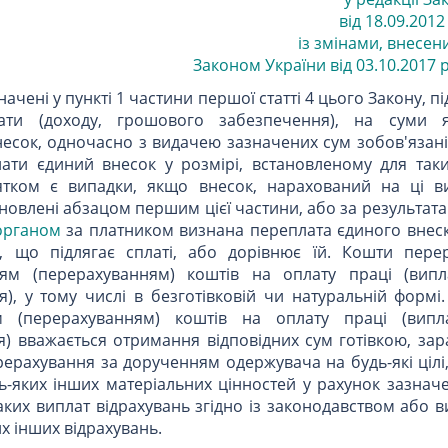
від 18.09.2012 
із змінами, внесени
Законом України від 03.10.2017 р.
ачені у пункті 1 частини першої статті 4 цього Закону, пі
ати (доходу, грошового забезпечення), на суми я
есок, одночасно з видачею зазначених сум зобов'язані
ати єдиний внесок у розмірі, встановленому для таки
нятком є випадки, якщо внесок, нарахований на ці в
ановлені абзацом першим цієї частини, або за результат
органом
за платником визнана переплата єдиного внеску
, що підлягає сплаті, або дорівнює їй. Кошти пере
м (перерахуванням) коштів на оплату праці (випл
), у тому числі в безготівковій чи натуральній формі
 (перерахуванням) коштів на оплату праці (випла
) вважається отримання відповідних сум готівкою, зар
ерахування за дорученням одержувача на будь-які цілі
дь-яких інших матеріальних цінностей у рахунок зазнач
аких виплат відрахувань згідно із законодавством або
х інших відрахувань.