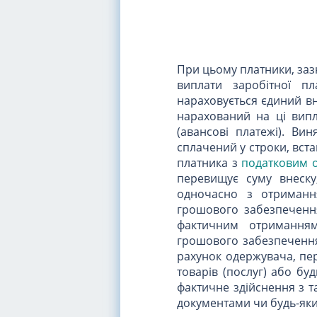
При цьому платники, зазн
виплати заробітної пл
нараховується єдиний вн
нарахований на ці випл
(авансові платежі). Ви
сплачений у строки, вст
платника з
податковим 
перевищує суму внеску
одночасно з отримання
грошового забезпечення
фактичним отриманням
грошового забезпечення
рахунок одержувача, пер
товарів (послуг) або бу
фактичне здійснення з т
документами чи будь-яки