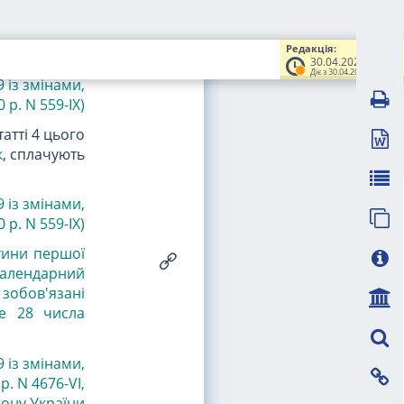
0 р. N 440-IX)
оштів з його
Редакція:
30.04.2022
Діє з 30.04.2022
 із змінами,
р. N 559-IX)
атті 4 цього
к
, сплачують
9 із змінами,
р. N 559-IX)
тини першої
 календарний
 зобов'язані
ше 28 числа
 із змінами,
р. N 4676-VI
,
кону України