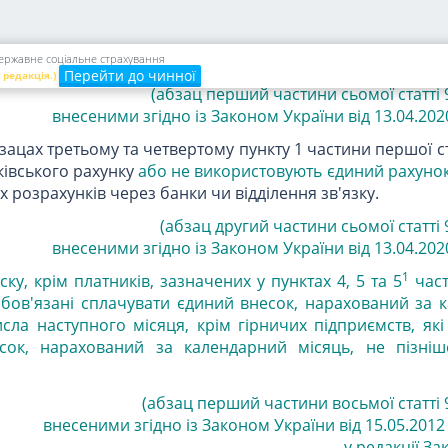
від 14.01.202
ється шляхом перерахування платником безготівкових к
 на єдиний рахунок
.
 державне соціальне страхування
Перейти до чинної
 редакція.)
(абзац перший частини сьомої статті 9
внесеними згідно із Законом України від 13.04.2020 
зацах третьому та четвертому пункту 1 частини першої ст
ківського рахунку
або не використовують єдиний рахуно
 розрахунків через банки чи відділення зв'язку.
(абзац другий частини сьомої статті 
внесеними згідно із Законом України від 13.04.2020 
1
ку, крім платників, зазначених у пунктах 4
, 5 та 5
час
зобов'язані сплачувати єдиний внесок, нарахований за
исла наступного місяця, крім гірничих підприємств, які
сок, нарахований за календарний місяць, не пізні
(абзац перший частини восьмої статті 9
внесеними згідно із Законом України від 15.05.2012 
у редакції За