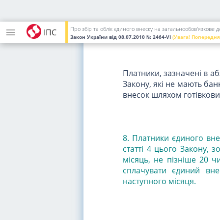
7. Єдиний внесок сплачу
банківського рахунку
або
Про збір та облік єдиного внеску на загальнообов'язкове
ІПС
Закон України
від 08.07.2010
№ 2464-VI
(Увага! Попередня
Платники, зазначені в аб
Закону, які не мають бан
внесок шляхом готівкових
8. Платники єдиного внес
статті 4 цього Закону, 
місяць, не пізніше 20 ч
сплачувати єдиний вне
наступного місяця.