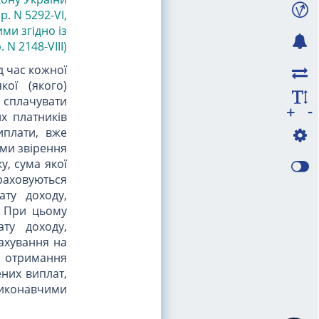
р. N 5292-VI
,
ми згідно із
 N 2148-VIII)
д час кожної
кої (якого)
 сплачувати
-
+
х платників
иплати, вже
ами звірення
, сума якої
раховуються
ату доходу,
. При цьому
ту доходу,
ахування на
, отримання
ених виплат,
 виконавчими