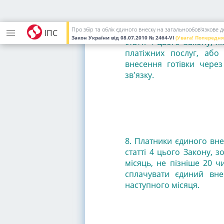
7. Єдиний внесок сплачу
рахунку, відкритого в б
рахунок. Платники, заз
Про збір та облік єдиного внеску на загальнообов'язкове
ІПС
Закон України
від 08.07.2010
№ 2464-VI
(Увага! Попередня
статті 4 цього Закону, я
платіжних послуг, або
внесення готівки через
зв'язку.
8. Платники єдиного внес
статті 4 цього Закону, 
місяць, не пізніше 20 ч
сплачувати єдиний вне
наступного місяця.