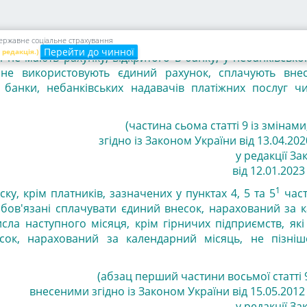
ється шляхом перерахування платником безготівкових к
анку, у небанківського надавача платіжних послуг, аб
начені в абзацах третьому та четвертому пункту 1 час
 державне соціальне страхування
Перейти до чинної
 редакція.)
кі не мають рахунку, відкритого в банку, у небанківськ
 не використовують єдиний рахунок, сплачують вн
 банки, небанківських надавачів платіжних послуг чи
(частина сьома статті 9 із змінам
згідно із Законом України від 13.04.2020
у редакції За
від 12.01.2023 
1
ку, крім платників, зазначених у пунктах 4
, 5 та 5
час
зобов'язані сплачувати єдиний внесок, нарахований за
исла наступного місяця, крім гірничих підприємств, які
сок, нарахований за календарний місяць, не пізні
(абзац перший частини восьмої статті 9
внесеними згідно із Законом України від 15.05.2012 
у редакції За