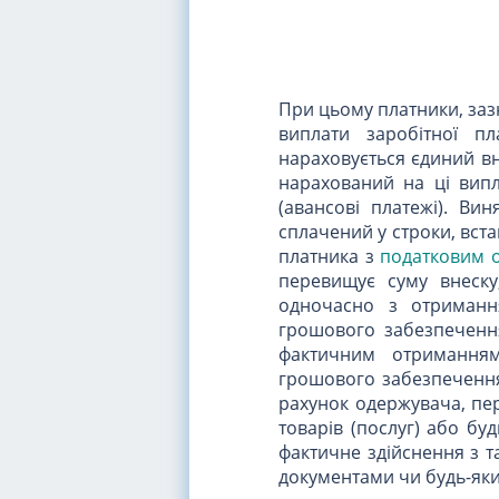
При цьому платники, зазн
виплати заробітної пл
нараховується єдиний вн
нарахований на ці випл
(авансові платежі). Ви
сплачений у строки, вст
платника з
податковим 
перевищує суму внеску
одночасно з отримання
грошового забезпечення
фактичним отриманням
грошового забезпечення
рахунок одержувача, пер
товарів (послуг) або бу
фактичне здійснення з т
документами чи будь-яки