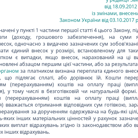
від 18.09.2012 
із змінами, внесени
Законом України від 03.10.2017 р.
ачені у пункті 1 частини першої статті 4 цього Закону, пі
ати (доходу, грошового забезпечення), на суми я
есок, одночасно з видачею зазначених сум зобов'язані
ати єдиний внесок у розмірі, встановленому для таки
нятком є випадки, якщо внесок, нарахований на ці в
ановлені абзацом першим цієї частини, або за результат
органом
за платником визнана переплата єдиного внеску
, що підлягає сплаті, або дорівнює їй. Кошти пере
м (перерахуванням) коштів на оплату праці (випл
), у тому числі в безготівковій чи натуральній формі
 (перерахуванням) коштів на оплату праці (випла
) вважається отримання відповідних сум готівкою, зар
ерахування за дорученням одержувача на будь-які цілі
дь-яких інших матеріальних цінностей у рахунок зазнач
аких виплат відрахувань згідно із законодавством або
х інших відрахувань.