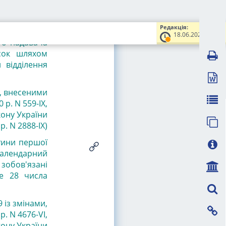
оштів з його
о на єдиний
Редакція:
тини першої
18.06.2025
ого надавача
есок шляхом
 відділення
и, внесеними
 р. N 559-IX,
кону України
р. N 2888-IX)
тини першої
 календарний
 зобов'язані
ше 28 числа
 із змінами,
р. N 4676-VI
,
кону України