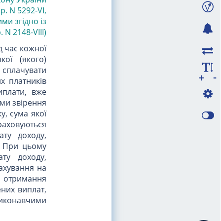
р. N 5292-VI
,
ми згідно із
 N 2148-VIII)
д час кожної
кої (якого)
 сплачувати
-
+
х платників
иплати, вже
ами звірення
, сума якої
раховуються
ату доходу,
. При цьому
ту доходу,
ахування на
, отримання
ених виплат,
 виконавчими