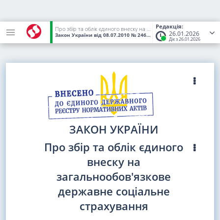
Редакція:
Про збір та облік єдиного внеску на загальнообов'язкове державне соціальне страхування
26.01.2026
Закон України
від 08.07.2010
№ 2464-VI
(Статус:
Чинний)
Діє з 26.01.2026
ЗАКОН УКРАЇНИ
Про збір та облік єдиного
внеску на
загальнообов'язкове
державне соціальне
страхування