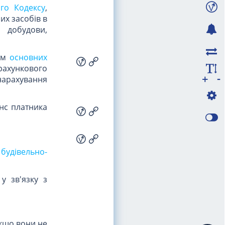
ого Кодексу
,
их засобів в
, добудови,
ом
основних
рахункового
-
+
нарахування
нс платника
будівельно-
у зв'язку з
якщо вони не