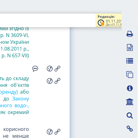
 за місяцем
Редакція:
01.11.2014
Діє з 01.11.2014
ми згідно із
р. N 3609-VI,
коном України
1.08.2011 р.
,
р. N 657-VII)
ть до складу
ня об'єктів
оренду)
або
о до
Закону
аного водо-,
 як окремий
у корисного
ле не менше