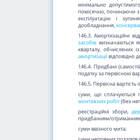
мінімально допустимого
помісячно, починаючи з 
експлуатацію і зупиня
дообладнання,
консервац
146.3. Амортизаційні в
засобів
визначаються я
кварталу, обчислених і
амортизації
відповідно д
146.4. Придбані (самості
податку за первісною вар
146.5. Первісна вартість 
суми, що сплачуються 
монтажних робіт
(без не
реєстраційні збори,
де
придбанням/отриманням 
суми ввізного мита;
суми непрямих податків 