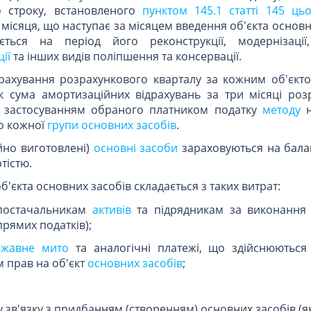
 строку, встановленого
пунктом 145.1
статті 145 ць
місяця, що наступає за місяцем введення об'єкта основн
ється на період його реконструкції, модернізації
ії
та інших видів поліпшення та консервації.
ідрахування розрахункового кварталу за кожним об'єкт
к сума амортизаційних відрахувань за три місяці роз
з застосуванням обраного платником податку
методу
о кожної
групи основних засобів
.
йно виготовлені)
основні засоби
зараховуються на бала
тістю.
об'єкта основних засобів складається з таких витрат:
постачальникам
активів
та підрядникам за виконання
прямих податків);
ржавне мито
та аналогічні платежі, що здійснюються 
прав на об'єкт
основних засобів
;
у зв'язку з придбанням (створенням) основних засобів (