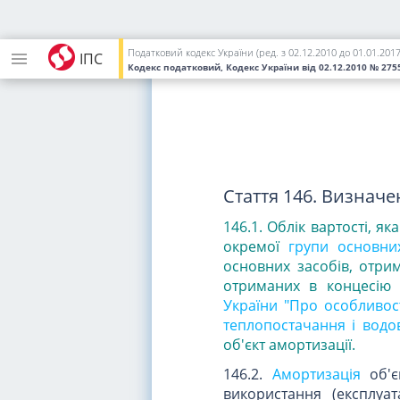
його використання.
Нарахування амортизаці
прийняття рішення про з
Податковий кодекс України (ред. з 02.12.2010 до 01.01.2017
ІПС
Кодекс податковий, Кодекс України
від 02.12.2010
№ 2755
Стаття 146. Визначен
146.1. Облік вартості, я
окремої
групи основни
основних засобів, отри
отриманих в концесію 
України "Про особливост
теплопостачання і водо
об'єкт амортизації.
146.2.
Амортизація
об'
використання (експлуа