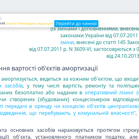
ї за новим методом починається з місяця, наступного
міну методу амортизації.
)
Перейти до чинної
-VI
(Увага! Попередня редакція.)
(Із
змінами і
доповненнями, внесени
законами
України від 07.07.2011 
зміни
, внесені до статті 145 За
від 07.07.2011 р. N 3609-VI, застосовуються з 0
від 24.10.2013 
ня вартості об'єктів амортизації
ка амортизується, ведеться за кожним об'єктом, що входи
х засобів
, у тому числі вартість ремонту та поліпшен
маних безоплатно або наданих в
оперативний лізинг (
чи створених (збудованих) концесіонером відповідн
і передачі в оренду чи концесію об'єктів централізов
відведення, що перебувають у комунальній власності"
,
єкта основних засобів нараховується протягом строк
тації) об'єкта, установленого платником податку, а