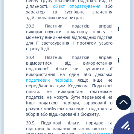
певну групу платників податків, вид їх
діяльності,
об'єкт оподаткування
або
характер та суспільне значення
здійснюваних ними витрат.
30.3. Платник податків вправі
використовувати податкову пільгу з
моменту виникнення відповідних підстав
для її застосування і протягом усього
строку її дії.
30.4. Платник податків вправі
відмовитися від використання
податкової пільги чи зупинити її
використання на один або декілька
податкових періодів
, якщо інше не
передбачено цим Кодексом. Податкові
пільги, не використані платником
податків, не можуть бути перенесені на
інші податкові періоди, зараховані в
рахунок майбутніх платежів з податків та
зборів або відшкодовані з бюджету.
30.5. Податкові пільги, порядок та
підстави їх надання встановлюються з