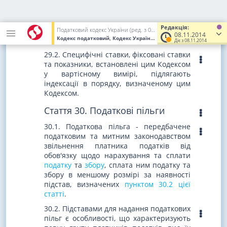
29.1. Обчислення суми податку
здійснюється шляхом множення
бази
Редакція:
оподаткування
на ставку податку із/без
Податковий кодекс України (ред. з 02.12.2010 до 01.01.2017)
08.11.2014
Кодекс податковий, Кодекс України
від 02.12.2010
№ 2755-VI
(У
застосуванням відповідних коефіцієнтів.
Діє з 08.11.2014
29.2. Специфічні ставки, фіксовані ставки
та показники, встановлені цим Кодексом
у вартісному вимірі, підлягають
індексації в порядку, визначеному цим
Кодексом.
Стаття 30. Податкові пільги
30.1. Податкова пільга - передбачене
податковим та митним законодавством
звільнення платника податків від
обов'язку щодо нарахування та сплати
податку
та
збору
, сплата ним податку та
збору в меншому розмірі за наявності
підстав, визначених
пунктом 30.2 цієї
статті
.
30.2. Підставами для надання податкових
пільг є особливості, що характеризують