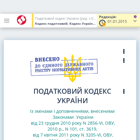
Редакція:
Податковий кодекс України (ред. з 02.12.2010 до 01.01.2017)
01.01.2015
Кодекс податковий, Кодекс України
від 02.12.2010
№ 2755-VI
(У
ПОДАТКОВИЙ КОДЕКС
УКРАЇНИ
Із змінами і доповненнями, внесеними
Законами
України
від 23 грудня 2010 року N 2856-VI, ОВУ,
2010 р., N 101, ст. 3619
,
від 7 квітня 2011 року N 3205-VI, ОВУ,