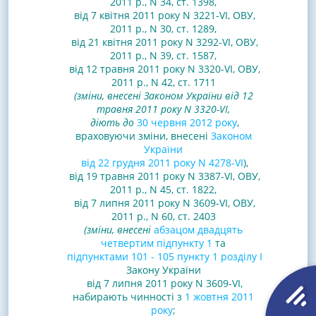
2011 р., N 34, ст. 1398,
від 7 квітня 2011 року N 3221-VI, ОВУ,
2011 р., N 30, ст. 1289
,
від 21 квітня 2011 року N 3292-VI, ОВУ,
2011 р., N 39, ст. 1587
,
від 12 травня 2011 року N 3320-VI, ОВУ,
2011 р., N 42, ст. 1711
(зміни, внесені Законом України від 12
травня 2011 року N 3320-VI,
діють до
30 червня 2012 року
,
враховуючи зміни, внесені
Законом
України
від 22 грудня 2011 року N 4278-VI
),
від 19 травня 2011 року N 3387-VI, ОВУ,
2011 р., N 45, ст. 1822
,
від 7 липня 2011 року N 3609-VI, ОВУ,
2011 р., N 60, ст. 2403
(зміни, внесені
абзацом двадцять
четвертим підпункту 1
та
підпунктами 101 - 105 пункту 1 розділу I
Закону України
від 7 липня 2011 року N 3609-VI,
набирають чинності з
1 жовтня 2011
року
;