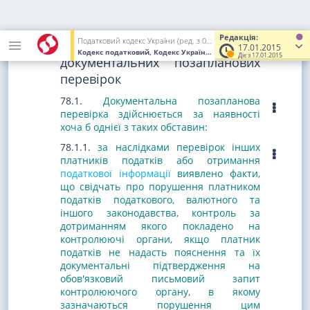
5083-VI
,
від 04.07.2013 р. N 404-VII
)
Редакція:
Податковий кодекс України (ред. з 02.12.2010 до 01.01.2017)
Стаття 78. Порядок проведення
17.01.2015
Кодекс податковий, Кодекс України
від 02.12.2010
№ 2755-VI
(У
Діє з 17.01.2015
документальних позапланових
перевірок
78.1.
Документальна позапланова
перевірка здійснюється за наявності
хоча б однієї з таких
обставин
:
78.1.1.
за наслідками перевірок інших
платників податків або отримання
податкової інформації
виявлено факти,
що свідчать про порушення платником
податків податкового, валютного та
іншого законодавства, контроль за
дотриманням якого покладено на
контролюючі органи, якщо платник
податків не надасть пояснення та їх
документальні підтвердження на
обов'язковий письмовий запит
контролюючого органу, в якому
зазначаються порушення цим