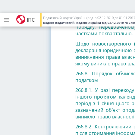
266.7.5. Платники подат
січня звітного року і
Податковий кодекс України (ред. з 02.12.2010 до 01.01.2017
ІПС
місцезнаходженням об'є
Кодекс податковий, Кодекс України
від 02.12.2010
№ 2755
порядку, передбаченом
частками поквартально.
Щодо новоствореного (
декларація юридичною о
виникнення права власно
якому виникло право влас
266.8. Порядок обчисл
податком
266.8.1. У разі переход
іншого протягом календ
період з 1 січня цього р
зазначений об'єкт опод
виникло
право власності
266.8.2. Контролюючий 
після отримання інформац