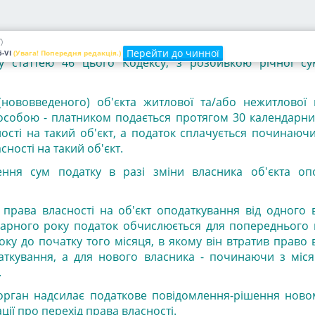
ку - юридичні особи самостійно обчислюють суму податку
 до 20 лютого цього ж року подають контролюючом
)
кта/об'єктів оподаткування декларацію за формою, вст
Перейти до чинної
-VI
(Увага! Попередня редакція.)
у статтею 46 цього Кодексу, з розбивкою річної с
нововведеного) об'єкта житлової та/або нежитлової 
собою - платником подається протягом 30 календарних
сті на такий об'єкт, а податок сплачується починаючи
ності на такий об'єкт.
ення сум податку в разі зміни власника об'єкта оп
у права власності на об'єкт оподаткування від одного
арного року податок обчислюється для попереднього 
оку до початку того місяця, в якому
він втратив
право 
аткування, а для нового власника - починаючи з міся
.
орган надсилає податкове повідомлення-рішення ново
ії про перехід права власності.