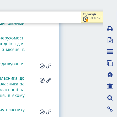
 станом на 1
у органу за
Редакція:
ановленою у
01.07.2015
уми рівними
нерухомості
 днів з дня
 з місяця, в
одаткування
 власника до
власника за
власності на
ця, в якому
му власнику