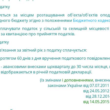
датку
ується за місцем розташування об'єкта/об'єктів опод
ідного бюджету згідно з положеннями
Бюджетного кодекс
плачувати податок у сільській та селищній місцевості
 за квитанцією про прийняття податків.
датку
'язання за звітний рік з податку сплачується:
протягом 60 днів з дня вручення податкового повідомлен
 авансовими внесками щокварталу до 30 числа місяця, 
і відображаються в річній податковій декларації.
(Із змінами
і доповненнями
, внесен
законами
України від 07.07.2011 
від 24.05.2012 
від 28.12.2014
від 14.05.2015 