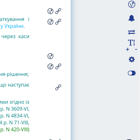
аткування і
у України
.
 через каси
-
+
ня-рішення;
що наступає
ими згідно із
р. N 3609-VI
,
р. N 4834-VI
,
 р. N 71-VIII
,
р. N 420-VIII
)