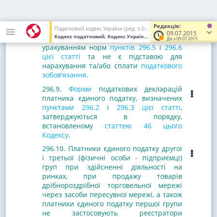
податкової декларації у строк,
встановлений для квартального (річного)
податкового (звітного) періоду.
Редакція:
Податковий кодекс України (ред. з 02.12.2010 до 01.01.2017)
09.07.2015
Кодекс податковий, Кодекс України
від 02.12.2010
№ 2755-VI
(У
Така податкова декларація складається з
Діє з 09.07.2015
урахуванням норм
пунктів 296.5
і
296.6
цієї статті
та не є підставою для
нарахування та/або сплати
податкового
зобов'язання
.
296.9.
Форми
податкових декларацій
платника єдиного податку, визначених
пунктами 296.2
і
296.3 цієї статті
,
затверджуються в порядку,
встановленому
статтею 46 цього
Кодексу
.
296.10. Платники єдиного податку другої
і третьої (фізичні особи - підприємці)
груп при здійсненні діяльності на
ринках, при продажу товарів
дрібнороздрібної торговельної мережі
через засоби пересувної мережі, а також
платники єдиного податку першої групи
не застосовують реєстратори