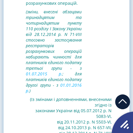
розрахункових операцій.
(зміни, внесені абзацами
тринадцятим та
чотирнадцятим пункту
110 розділу I Закону України
від 28.12.2014 р. N 71-VIII
стосовно застосування
реєстраторів
розрахункових операцій
набирають чинності для
платників єдиного податку
третьої групи - з
01.07.2015 р.
; для
платників єдиного податку
другої групи - з
01.01.2016
р.
)
(Із змінами і доповненнями, внесеними
згідно із
законами
України від 05.07.2012 р. N
5083-VI
,
від 20.11.2012 р. N 5503-VI
,
від 24.10.2013 р. N 657-VII
,