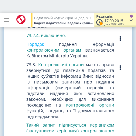
статті 72 цього Кодексу
, надається
органами місцевого самоврядування не
пізніше 10 календарних днів з дати
Редакція:
Податковий кодекс України (ред. з 02.12.2010 до 01.01.2017)
набрання чинності відповідним
17.09.2015
Кодекс податковий, Кодекс України
від 02.12.2010
№ 2755-VI
(У
Діє з 20.09.2015
рішенням
.
73.2.4. виключено.
Порядок
подання інформації
контролюючим органам
визначається
Кабінетом Міністрів України.
73.3.
Контролюючі органи
мають право
звернутися до платників податків та
інших суб'єктів інформаційних відносин
із письмовим запитом про подання
інформації (вичерпний перелік та
підстави надання якої встановлено
законом), необхідної для виконання
покладених на
контролюючі органи
функцій, завдань, та її документального
підтвердження.
Такий запит підписується
керівником
(заступником керівника) контролюючого