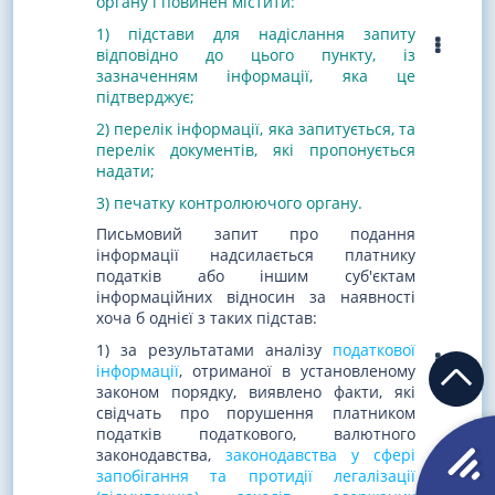
органу
і повинен містити:
1) підстави для надіслання запиту
відповідно до цього пункту, із
зазначенням інформації, яка це
підтверджує;
2) перелік інформації, яка запитується, та
перелік документів, які пропонується
надати;
3) печатку контролюючого органу.
Письмовий запит про подання
інформації надсилається платнику
податків або іншим суб'єктам
інформаційних відносин за наявності
хоча б однієї з таких підстав:
1) за результатами аналізу
податкової
інформації
, отриманої в установленому
законом порядку, виявлено факти, які
свідчать про порушення платником
податків податкового, валютного
законодавства,
законодавства у сфері
запобігання та протидії легалізації