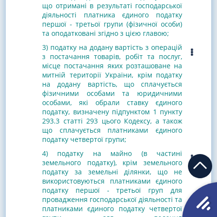
що отримані в результаті господарської
діяльності платника єдиного податку
першої - третьої групи (фізичної особи)
та оподатковані згідно з цією главою;
3) податку на додану вартість з операцій
з постачання товарів, робіт та послуг,
місце постачання яких розташоване на
митній території України, крім податку
на додану вартість, що сплачується
фізичними особами та юридичними
особами, які обрали ставку єдиного
податку, визначену підпунктом 1 пункту
293.3 статті 293 цього Кодексу, а також
що сплачується платниками єдиного
податку четвертої групи;
4) податку на майно (в частині
земельного податку), крім земельного
податку за земельні ділянки, що не
використовуються платниками єдиного
податку першої - третьої груп для
провадження господарської діяльності та
платниками єдиного податку четвертої