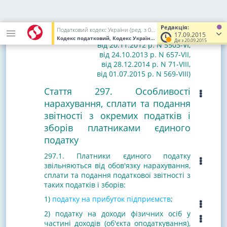
(Із змінами і доповненнями, внесеними
згідно із
законами
України від 05.07.2012 р. N
Редакція:
Податковий кодекс України (ред. з 02.12.2010 до 01.01.2017)
5083-VI
,
17.09.2015
Кодекс податковий, Кодекс України
від 02.12.2010
№ 2755-VI
(У
Діє з 20.09.2015
від 20.11.2012 р. N 5503-VI
,
від 24.10.2013 р. N 657-VII
,
від 28.12.2014 р. N 71-VIII
,
від 01.07.2015 р. N 569-VIII
)
Стаття 297. Особливості
нарахування, сплати та подання
звітності з окремих податків і
зборів платниками єдиного
податку
297.1. Платники єдиного податку
звільняються від обов'язку нарахування,
сплати та подання податкової звітності з
таких податків і зборів:
1)
податку на прибуток підприємств
;
2) податку на доходи фізичних осіб у
частині доходів (об'єкта оподаткування),