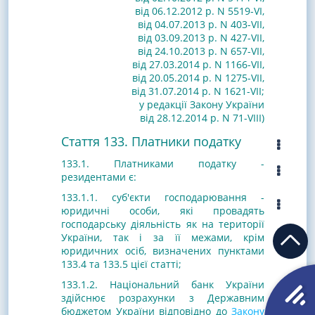
від 06.12.2012 р. N 5519-VI
,
від 04.07.2013 р. N 403-VII,
від 03.09.2013 р. N 427-VII,
від 24.10.2013 р. N 657-VII,
від 27.03.2014 р. N 1166-VII,
від 20.05.2014 р. N 1275-VII,
від 31.07.2014 р. N 1621-VII
;
у редакції Закону України
від 28.12.2014 р. N 71-VIII)
Стаття 133. Платники податку
133.1. Платниками податку -
резидентами є:
133.1.1. суб'єкти господарювання -
юридичні особи, які провадять
господарську діяльність як на території
України, так і за її межами, крім
юридичних осіб, визначених пунктами
133.4 та 133.5 цієї статті;
133.1.2. Національний банк України
здійснює розрахунки з Державним
бюджетом України відповідно до
Закону