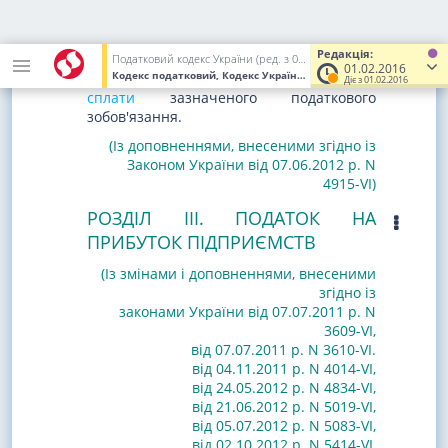
б) судом встановлено вчинення злочину
посадовими особами платника податків
Редакція:
або фізичною особою - платником
Податковий кодекс України (ред. з 02.12.2010 до 01.01.2017)
01.02.2016
Кодекс податковий, Кодекс України
від 02.12.2010
№ 2755-VI
(У
податків щодо умисного
ухилення від
Діє з 01.02.2016
сплати
зазначеного податкового
зобов'язання.
(Із доповненнями, внесеними згідно із
Законом України від 07.06.2012 р. N
4915-VI)
РОЗДІЛ III. ПОДАТОК НА
ПРИБУТОК ПІДПРИЄМСТВ
(Із змінами
і доповненнями
, внесеними
згідно із
законами
України від 07.07.2011 р. N
3609-VI
,
від 07.07.2011 р. N 3610-VI.
від 04.11.2011 р. N 4014-VI
,
від 24.05.2012 р. N 4834-VI,
від 21.06.2012 р. N 5019-VI,
від 05.07.2012 р. N 5083-VI,
від 02.10.2012 р. N 5414-VI
,