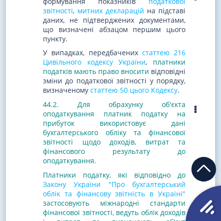
формування показників
податкової
звітності
,
митних декларацій
на підставі
даних, не підтверджених документами,
що визначені абзацом першим цього
пункту.
У випадках, передбачених
статтею 216
Цивільного кодексу України
,
платники
податків мають право вносити
відповідні
зміни до податкової звітності у порядку,
визначеному
статтею 50 цього Кодексу
.
44.2. Для обрахунку об'єкта
оподаткування платник податку на
прибуток використовує дані
бухгалтерського обліку та фінансової
звітності щодо доходів, витрат та
фінансового результату до
оподаткування.
Платники податку, які відповідно до
Закону України "Про бухгалтерський
облік та фінансову звітність в Україні"
застосовують міжнародні стандарти
фінансової звітності, ведуть облік доходів