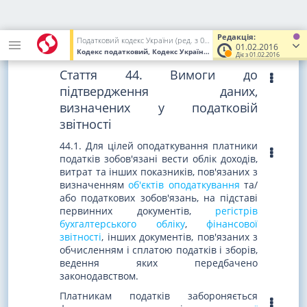
4915-VI
,
від 05.07.2012 р. N 5083-VI
,
Редакція:
від 27.03.2014 р. N 1166-VII
,
Податковий кодекс України (ред. з 02.12.2010 до 01.01.2017)
01.02.2016
від 24.12.2015 р. N 909-VIII
)
Кодекс податковий, Кодекс України
від 02.12.2010
№ 2755-VI
(У
Діє з 01.02.2016
Стаття 44. Вимоги до
підтвердження даних,
визначених у податковій
звітності
44.1. Для цілей оподаткування платники
податків зобов'язані вести облік доходів,
витрат та інших показників, пов'язаних з
визначенням
об'єктів оподаткування
та/
або податкових зобов'язань, на підставі
первинних документів,
регістрів
бухгалтерського обліку
,
фінансової
звітності
, інших документів, пов'язаних з
обчисленням і сплатою податків і зборів,
ведення яких передбачено
законодавством.
Платникам податків забороняється