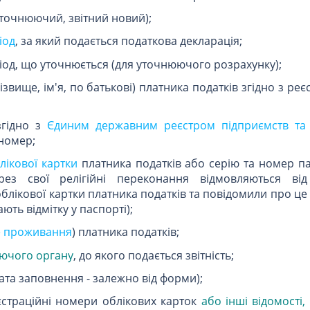
уточнюючий, звітний новий);
іод
, за який подається податкова декларація;
ріод, що уточнюється (для уточнюючого розрахунку);
вище, ім'я, по батькові) платника податків згідно з ре
згідно з
Єдиним державним реєстром підприємств та 
номер;
лікової картки
платника податків або серію та номер па
рез свої релігійні переконання відмовляються ві
блікової картки платника податків та повідомили про це
ають відмітку у паспорті);
е проживання
) платника податків;
ючого органу
, до якого подається звітність;
дата заповнення - залежно від форми);
еєстраційні номери облікових карток
або інші відомості,