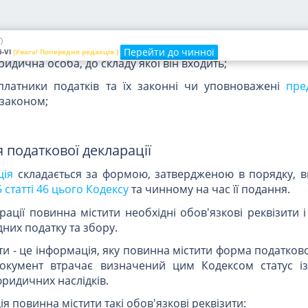
,
постійні представництва
нерезидентів, які відповід
ками податків, а також їх посадові особи.
)
орушення податкового законодавства відокремленим 
Перейти до чинної
-VI
(Увага! Попередня редакція.)
дична особа, до складу якої він входить;
- платники податків та їх законні чи уповноважені
пре
 законом;
я податкової декларації
ція
складається за формою, затвердженою в порядку, 
5
статті 46 цього Кодексу
та чинному на час її подання.
ації повинна містити необхідні обов'язкові реквізити і
дних податку та збору.
ити - це інформація, яку повинна містити форма податково
 документ втрачає визначений цим Кодексом статус і
ридичних наслідків.
ія повинна містити такі обов'язкові реквізити: