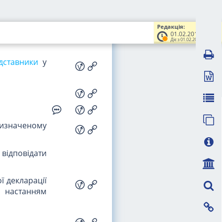
но до цього
Редакція:
підрозділом
01.02.2016
Діє з 01.02.2016
дставники
у
визначеному
 відповідати
ї декларації
з настанням