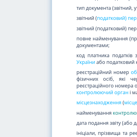
тип документа (звітний, 
звітний (
податковий) пер
звітний (податковий) пе
повне найменування (пріз
документами;
код платника податків 
України
або податковий 
реєстраційний номер
об
фізичних осіб, які че
реєстраційного номера о
контролюючий орган
і м
місцезнаходження
(
місц
найменування
контролю
дата подання звіту (або 
ініціали, прізвища та р