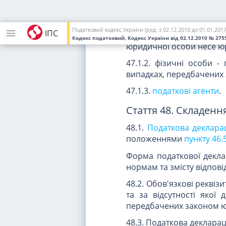
47.1.1.
юридичні особи
Кодексу визначені платни
Податковий кодекс України (ред. з 02.12.2010 до 01.01.2017
ІПС
Відповідальність за п
Кодекс податковий, Кодекс України
від 02.12.2010
№ 2755
юридичної особи несе юри
47.1.2. фізичні особи 
випадках, передбачених
47.1.3.
податкові агенти
.
Стаття 48. Складенн
48.1.
Податкова деклара
положеннями
пункту 46.
Форма податкової деклар
нормам та змісту відпові
48.2. Обов'язкові реквіз
та за відсутності якої
передбачених законом ю
48.3. Податкова декларац