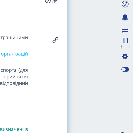
єстраційними
-
+
організацій
спорта (для
д прийняття
 відповідний
 визначені в