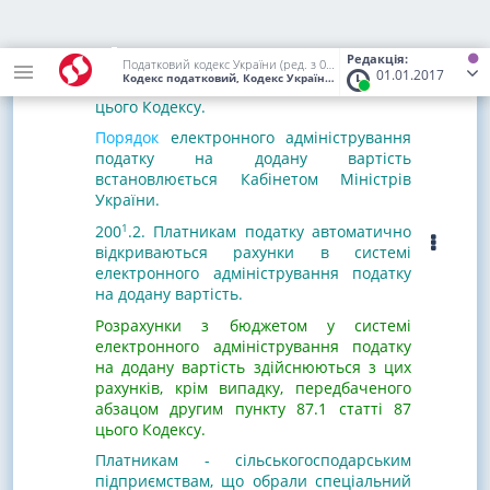
пункту 34 підрозділу 2 розділу XX
"Перехідні положення" цього Кодексу
враховуються під час обрахунку суми
Редакція:
податку, обчисленої за формулою,
Податковий кодекс України (ред. з 02.12.2010 до 01.01.2017)
01.01.2017
Кодекс податковий, Кодекс України
від 02.12.2010
№ 2755-VI
(С
1
1
визначеною пунктом 200
.3 статті 200
цього Кодексу.
Порядок
електронного адміністрування
податку на додану вартість
встановлюється Кабінетом Міністрів
України.
1
200
.2. Платникам податку автоматично
відкриваються рахунки в системі
електронного адміністрування податку
на додану вартість.
Розрахунки з бюджетом у системі
електронного адміністрування податку
на додану вартість здійснюються з цих
рахунків, крім випадку, передбаченого
абзацом другим пункту 87.1 статті 87
цього Кодексу.
Платникам - сільськогосподарським
підприємствам, що обрали спеціальний