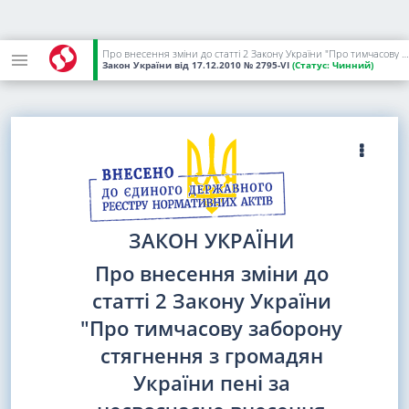
Про внесення зміни до статті 2 Закону України "Про тимчасову заборону стягнення з громадян України пені за несвоєчасне внесення плати за житлово-комунальні послуги"
Закон України
від 17.12.2010
№ 2795-VI
(Статус:
Чинний)
ЗАКОН УКРАЇНИ
Про внесення зміни до
статті 2 Закону України
"Про тимчасову заборону
стягнення з громадян
України пені за