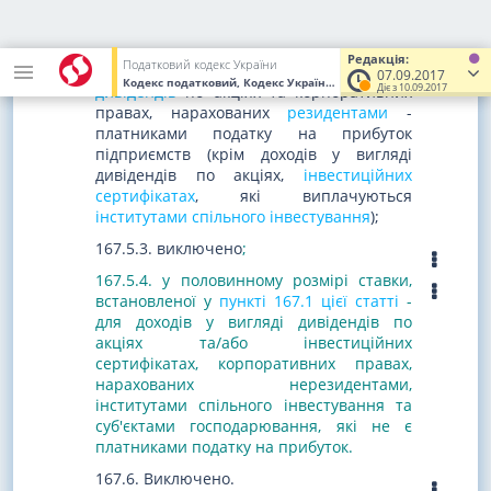
доходів, крім зазначених у підпунктах
167.5.2 та 167.5.4 цього пункту;
Редакція:
Податковий кодекс України
167.5.2. 5 відсотків - для доходів у вигляді
07.09.2017
Кодекс податковий, Кодекс України
від 02.12.2010
№ 2755-VI
(У
Діє з 10.09.2017
дивідендів
по акціях та корпоративних
правах, нарахованих
резидентами
-
платниками податку на прибуток
підприємств (крім доходів у вигляді
дивідендів по акціях,
інвестиційних
сертифікатах
, які виплачуються
інститутами спільного інвестування
);
167.5.3. виключено
;
167.5.4. у половинному розмірі ставки,
встановленої у
пункті 167.1 цієї статті
-
для доходів у вигляді дивідендів по
акціях та/або інвестиційних
сертифікатах, корпоративних правах,
нарахованих нерезидентами,
інститутами спільного інвестування та
суб'єктами господарювання, які не є
платниками податку на прибуток.
167.6. Виключено.