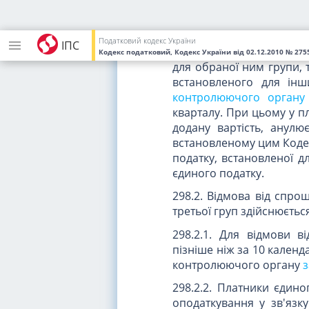
спрощену систему опод
що забезпечує формуванн
Податковий кодекс України
ІПС
298.1.5. За умови дотри
Кодекс податковий, Кодекс України
від 02.12.2010
№ 2755
для обраної ним групи, 
встановленого для інш
контролюючого органу
кварталу. При цьому у п
додану вартість, анулю
встановленому цим Коде
податку, встановленої д
єдиного податку.
298.2. Відмова від спро
третьої груп здійснюєть
298.2.1. Для відмови 
пізніше ніж за 10 календ
контролюючого органу
з
298.2.2. Платники єдин
оподаткування у зв'язк