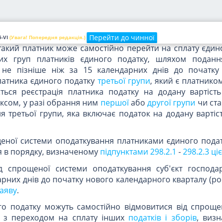
аткування
, затверджується центральним органом викона
я та реалізує державну фінансову політику.
мання платником єдиного податку вимог, встановлених 
Перейти до чинної
-VI
(Увага! Попередня редакція.)
такий платник може самостійно перейти на сплату єдин
их груп платників єдиного податку, шляхом подан
не пізніше ніж за 15 календарних днів до початку
латника єдиного податку
третьої групи
, який є платнико
ється реєстрація платника податку на додану вартість
ксом, у разі обрання ним
першої
або
другої групи
чи ста
ля третьої групи, яка включає податок на додану вартіс
щеної системи оподаткування платниками єдиного подат
ся в порядку, визначеному
підпунктами 298.2.1
-
298.2.3 ціє
від спрощеної системи оподаткування суб'єкт господ
арних днів до початку нового календарного кварталу (ро
аяву
.
ого податку можуть самостійно відмовитися від спроще
у з переходом на сплату інших
податків і зборів
, виз