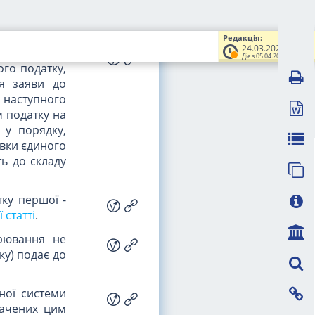
вчої влади,
Редакція:
24.03.2022
цим Кодексом
Діє з 05.04.2022
ого податку,
ня заяви до
 наступного
м податку на
 у порядку,
вки єдиного
ть до складу
ку першої -
ї статті
.
арювання не
ку) подає до
ної системи
начених цим