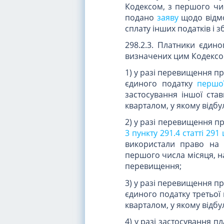
Кодексом, з першого чис
подано
заяву
щодо відмо
сплату інших податків і з
298.2.3. Платники єдино
визначених цим Кодексом,
1) у разі перевищення п
єдиного податку
першо
застосування іншої став
кварталом, у якому відб
2) у разі перевищення п
3 пункту 291.4 статті 291
використали право на з
першого числа місяця, на
перевищення;
3) у разі перевищення п
єдиного податку третьої 
кварталом, у якому відб
4) у разі застосування п