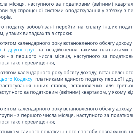
ла місяця, наступного за податковим (звітним) кварта
ви від спрощеної системи оподаткування у зв'язку з п
борів.
го податку зобов'язані перейти на сплату інших податк
 у таких випадках та в строки:
ротягом календарного року встановленого обсягу доход
ї
і
другої груп
та нездійснення такими платниками 
ки - з першого числа місяця, наступного за податкови
улося таке перевищення;
ротягом календарного року обсягу доходу, встановленог
 цього Кодексу
, платниками єдиного податку першої і друг
астосування інших ставок, встановлених для третьої
ступного за податковим (звітним) кварталом, у якому ві
ротягом календарного року встановленого обсягу доход
групи - з першого числа місяця, наступного за податков
улося таке перевищення;
латником єдиного податку іншого способу розрахунків, н