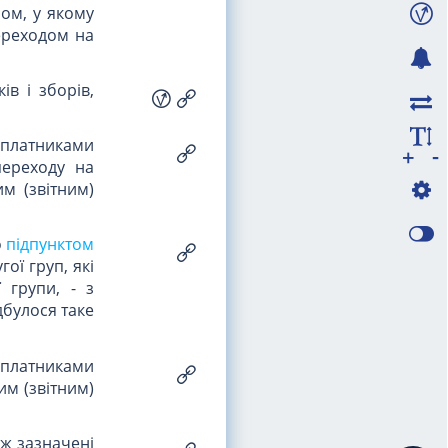
лом, у якому
ереходом на
ів і зборів,
у платниками
-
+
переходу на
м (звітним)
о
підпунктом
ої груп, які
 групи, - з
дбулося таке
у платниками
им (звітним)
іж зазначені