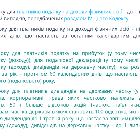
оку для
платників податку на доходи фізичних осіб
- до 1 
ім випадків, передбачених
розділом IV цього Кодексу
;
оку для платників податку на доходи фізичних осіб - п
их днів, що настають за останнім календарним дн
оку для платників податку на прибуток (у тому числ
у (доходу)), для податкової декларації (у тому числі
ку (доходу), дивідендів на державну частку), яка роз
за рік, - протягом 60 календарних днів, що настають 
го (податкового) року;
року для платників дивідендів на державну частку (у
ств, корпоративні права яких частково належать д
тв, 50 і більше відсотків акцій (часток, паїв) як
ам, частка держави в яких становить 100 відсотків, які
 дивідендів до 1 травня року, що настає за звітним) дл
у (доходу), дивідендів на державну частку - до 1 лип