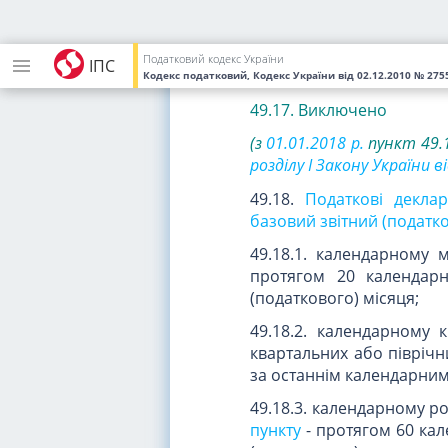
49.16. Незалежно від на
зобов'язаний погасит
Податковий кодекс України
ІПС
податковій декларації, п
Кодекс податковий, Кодекс України
від 02.12.2010
№ 2755
49.17. Виключено
(з
01.01.2018 р.
пункт 49.
розділу I Закону України ві
49.18.
Податкові деклар
базовий звітний (податк
49.18.1. календарному м
протягом 20 календарн
(податкового) місяця;
49.18.2. календарному 
квартальних або піврічн
за останнім календарним 
49.18.3. календарному р
пункту
- протягом 60 кал