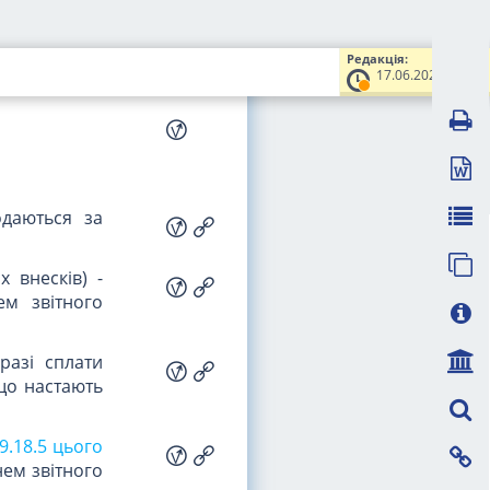
ник податків
им у такій
Редакція:
17.06.2022
одаються за
 внесків) -
ем звітного
разі сплати
 що настають
9.18.5
цього
нем звітного