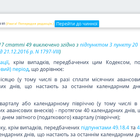
явності відмови у прийнятті податкової декларації плат
и податкове зобов'язання, самостійно визначене н
ротягом строків, установлених цим Кодексом.
Перейти до чинної
-VI
(Увага! Попередня редакція.)
17 статті 49 виключено згідно з
підпунктом 3 пункту 20
д 21.12.2016 р. N 1797-VIII
)
ації
, крім випадків, передбачених цим Кодексом, п
овий) період
, що дорівнює:
ісяцю (у тому числі в разі сплати місячних авансових
их днів, що настають за останнім календарним дн
кварталу або календарному півріччю (у тому числі в 
их авансових внесків) - протягом 40 календарних днів,
днем звітного (податкового) кварталу (півріччя);
оку, крім випадків, передбачених
підпунктами 49.18.4
та
4
ендарних днів, що настають за останнім календарним д