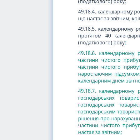
(податкового) року;
49.18.4. календарному р
що настає за звітним, кр
49.18.5. календарному р
протягом 40 календарн
(податкового) року
;
49.18.6.
календарному р
частини чистого прибутк
частини чистого прибут
наростаючим підсумком 
календарним днем звітно
49.18.7. календарному 
господарських товари
господарських товарис
господарським товариств
рішення про нарахування
частини чистого прибутк
настає за звітним;