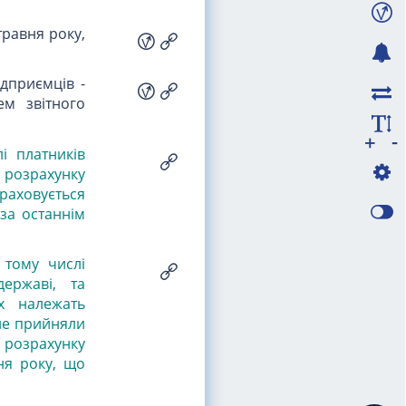
травня року,
ідприємців -
ем звітного
-
+
і платників
 розрахунку
раховується
за останнім
 тому числі
ержаві, та
их належать
 не прийняли
я розрахунку
ня року, що