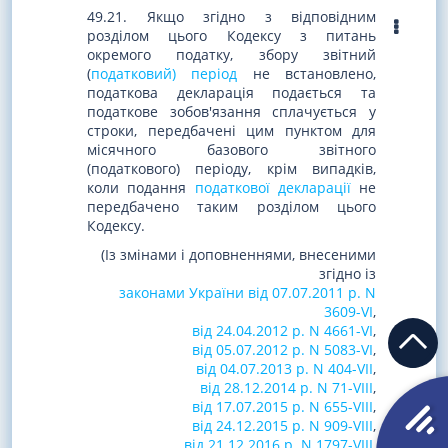
49.21. Якщо згідно з відповідним
розділом цього Кодексу з питань
окремого податку, збору звітний
(
податковий) період
не встановлено,
податкова декларація подається та
податкове зобов'язання сплачується у
строки, передбачені цим пунктом для
місячного базового звітного
(податкового) періоду, крім випадків,
коли подання
податкової декларації
не
передбачено таким розділом цього
Кодексу.
(Із змінами і доповненнями, внесеними
згідно із
законами України від 07.07.2011 р. N
3609-VI
,
від 24.04.2012 р. N 4661-VI
,
від 05.07.2012 р. N 5083-VI
,
від 04.07.2013 р. N 404-VII
,
від 28.12.2014 р. N 71-VIII
,
від 17.07.2015 р. N 655-VIII
,
від 24.12.2015 р. N 909-VIII
,
від 21.12.2016 р. N 1797-VIII
,