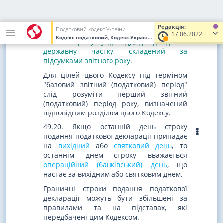
нарахування дивідендів до 1 травня
року, що настає за звітним, подають
один раз на рік до 1 липня року, що
Редакція:
Податковий кодекс України
настає за звітним, розрахунок частини
17.06.2022
Кодекс податковий, Кодекс України
від 02.12.2010
№ 2755-VI
(У
чистого прибутку (доходу), дивідендів на
державну частку,
складений за
підсумками звітного року
.
Для цілей цього Кодексу під терміном
"базовий звітний (податковий) період"
слід розуміти перший звітний
(податковий) період року, визначений
відповідним розділом цього Кодексу.
49.20. Якщо останній день строку
подання податкової декларації припадає
на
вихідний
або
святковий день
, то
останнім днем строку вважається
операційний (банківський) день
, що
настає за вихідним або святковим днем.
Граничні строки подання податкової
декларації можуть бути збільшені за
правилами та на підставах, які
передбачені цим Кодексом.