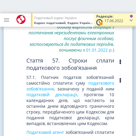
розділу I
Закону України від 03.06.2021 р. N 1525-IX
(щодо
Редакція:
Податковий кодекс України
17.06.2022
порядку оподаткування податком на
Кодекс податковий, Кодекс України
від 02.12.2010
№ 2755-VI
(У
додану вартість операцій з
постачання нерезидентами електронних
послуг фізичним особам),
застосовуються до податкових періодів,
починаючи з
01.01.2022 р.
)
Стаття 57. Строки сплати
податкового зобов'язання
57.1. Платник податків зобов'язаний
самостійно сплатити суму
податкового
зобов'язання
, зазначену у поданій ним
податковій декларації
, протягом 10
календарних днів, що настають за
останнім днем відповідного граничного
строку, передбаченого цим Кодексом для
подання податкової декларації, крім
випадків, встановлених цим Кодексом.
Податковий агент
зобов'язаний сплатити