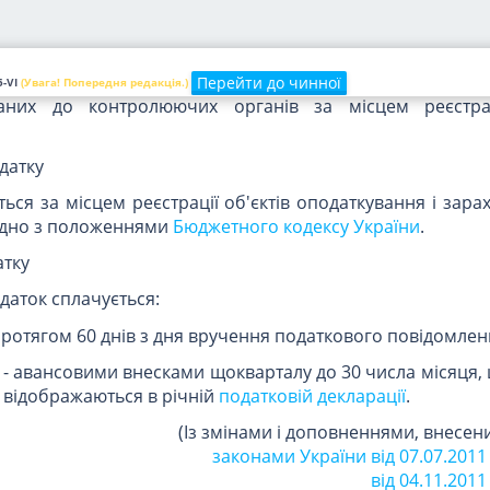
 Попереднє податкове повідомлення-рішення вважається
иденти
у порядку, визначеному цим пунктом, звер
Перейти до чинної
-VI
(Увага! Попередня редакція.)
аних до контролюючих органів за місцем реєстраці
датку
ться за місцем реєстрації об'єктів оподаткування і зара
гідно з положеннями
Бюджетного кодексу України
.
атку
даток сплачується:
протягом 60 днів з дня вручення податкового повідомлен
 авансовими внесками щокварталу до 30 числа місяця, 
і відображаються в річній
податковій декларації
.
(Із змінами і доповненнями, внесени
законами України від 07.07.2011 
від 04.11.2011