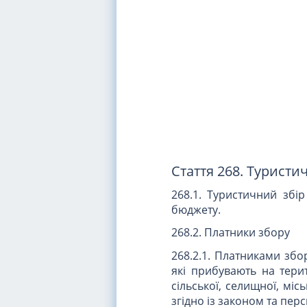
Стаття 268. Туристи
268.1. Туристичний збі
бюджету.
268.2. Платники збору
268.2.1. Платниками збо
які прибувають на терит
сільської, селищної, мі
згідно із законом та пе