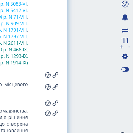
 р. N 5083-VI
,
 р. N 5412-VI
,
 р. N 71-VIII
,
р. N 909-VIII
,
. N 1791-VIII
,
. N 1797-VIII
,
. N 2611-VIII
,
-
+
0 р. N 466-IX
,
 р. N 1293-IX
,
р. N 1914-IX)
о місцевого
ромадянства,
 діє рішення
 що створена
встановлення