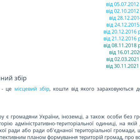
від 05.07.2012
від 02.10.2012
від 28.12.2014
від 24.12.2015 
від 20.12.2016 р
від 21.12.2016 р
від 08.11.2018 р
від 16.01.202
від 02.03.2021
від 30.11.2021 
чний збір
р - це
місцевий збір
, кошти від якого зараховуються д
ру є громадяни України, іноземці, а також особи без г
орію адміністративно-територіальної одиниці, на якій
ської ради або ради об'єднаної територіальної громади,
рспективним планом формування територій громад, про 