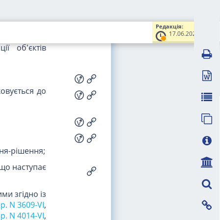
 скасованим
Редакція:
17.06.2022
таються за
ї об'єктів
ховується до
ня-рішення;
що наступає
ми згідно із
р. N 3609-VI
,
 р. N 4014-VI
,