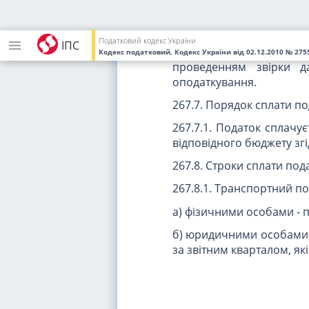
повідомлення-рішення
.
(відкликаним).
Податковий кодекс України
ІПС
Фізичні особи -
нерез
Кодекс податковий, Кодекс України
від 02.12.2010
№ 2755
проведенням звірки д
оподаткування.
267.7. Порядок сплати по
267.7.1. Податок сплачує
відповідного бюджету з
267.8. Строки сплати под
267.8.1. Транспортний по
а) фізичними особами - 
б) юридичними особами -
за звітним кварталом, як