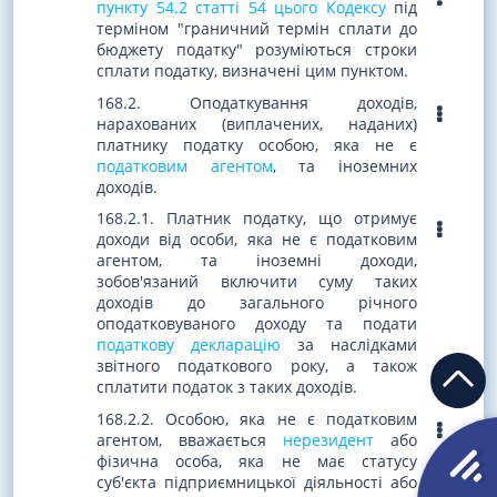
пункту 54.2 статті 54 цього Кодексу
під
терміном "граничний термін сплати до
бюджету податку" розуміються строки
сплати податку, визначені цим пунктом.
168.2. Оподаткування доходів,
нарахованих (виплачених, наданих)
платнику податку особою, яка не є
податковим агентом
, та іноземних
доходів.
168.2.1. Платник податку, що отримує
доходи від особи, яка не є податковим
агентом, та іноземні доходи,
зобов'язаний включити суму таких
доходів до загального річного
оподатковуваного доходу та подати
податкову декларацію
за наслідками
звітного податкового року, а також
сплатити податок з таких доходів.
168.2.2. Особою, яка не є податковим
агентом, вважається
нерезидент
або
фізична особа, яка не має статусу
суб'єкта підприємницької діяльності або