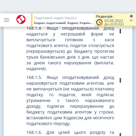
таких доходів до загального річного
оподатковуваного доходу податку та
подати річну
декларацію
з цього
Редакція:
Податковий кодекс України
податку.
03.09.2022
Кодекс податковий, Кодекс України
від 02.12.2010
№ 2755-VI
(У
Діє з 03.09.2022
168.1.4. Якщо оподатковуваний дохід
надається у негрошовій формі чи
виплачується готівкою з каси
податкового агента, податок сплачується
(перераховується) до бюджету протягом
трьох банківських днів з дня, що настає
за днем такого нарахування (виплати,
надання).
168.1.5. Якщо оподатковуваний дохід
нараховується податковим агентом, але
не виплачується (не надається) платнику
податку, то податок, який підлягає
утриманню з такого нарахованого
доходу, підлягає перерахуванню до
бюджету податковим агентом у строки,
встановлені цим Кодексом для місячного
податкового періоду.
168.1.6. Для цілей цього розділу та