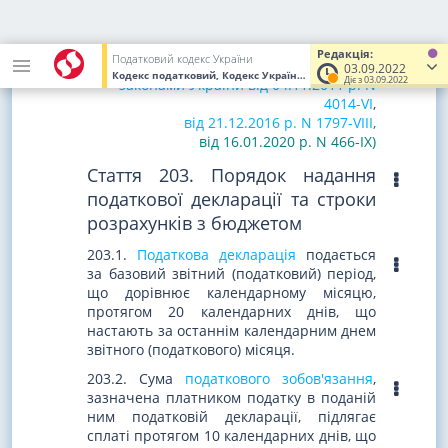
202.2. Виключено.
(Із змінами і доповненнями, внесеними
Редакція:
Податковий кодекс України
згідно із
03.09.2022
Кодекс податковий, Кодекс України
від 02.12.2010
№ 2755-VI
(У
Діє з 03.09.2022
законами України від 04.11.2011 р. N
4014-VI
,
від 21.12.2016 р. N 1797-VIII
,
від 16.01.2020 р. N 466-IX)
Стаття 203. Порядок надання
податкової декларації та строки
розрахунків з бюджетом
203.1.
Податкова декларація
подається
за базовий звітний (податковий) період,
що дорівнює календарному місяцю,
протягом 20 календарних днів, що
настають за останнім календарним днем
звітного (податкового) місяця.
203.2. Сума
податкового зобов'язання
,
зазначена платником податку в поданій
ним податковій декларації, підлягає
сплаті протягом 10 календарних днів, що