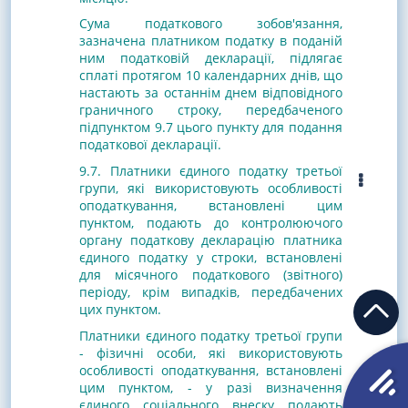
Сума податкового зобов'язання,
зазначена платником податку в поданій
ним податковій декларації, підлягає
сплаті протягом 10 календарних днів, що
настають за останнім днем відповідного
граничного строку, передбаченого
підпунктом 9.7 цього пункту для подання
податкової декларації.
9.7. Платники єдиного податку третьої
групи, які використовують особливості
оподаткування, встановлені цим
пунктом, подають до контролюючого
органу податкову декларацію платника
єдиного податку у строки, встановлені
для місячного податкового (звітного)
періоду, крім випадків, передбачених
цих пунктом.
Платники єдиного податку третьої групи
- фізичні особи, які використовують
особливості оподаткування, встановлені
цим пунктом, - у разі визначення
єдиного соціального внеску подають