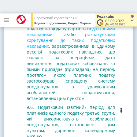
встановлених цим пунктом.
Не враховуються в обрахунку показника
∑
НаклОтр суми податку на додану
Редакція:
Податковий кодекс України
03.09.2022
вартість за отриманими платником
Кодекс податковий, Кодекс України
від 02.12.2010
№ 2755-VI
(У
Діє з 03.09.2022
податку на додану вартість
податковими
накладними
та/або
розрахунками
коригування до таких податкових
накладних
, зареєстрованими в Єдиному
реєстрі податкових накладних, що
складені за операціями, дата
виникнення податкових зобов'язань за
якими припадає (припадала) на період,
протягом якого платник податку
застосовував спрощену систему
оподаткування з урахуванням
особливостей оподаткування,
встановлених цим пунктом.
9.6. Податковий (звітний) період для
платників єдиного податку третьої групи,
які використовують особливості
оподаткування, встановлені цим
пунктом, дорівнює календарному
місяцю.