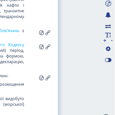
ня нафти і
, транзитне
алендарному
бов'язань
з
-
+
ого Кодексу
ий) період,
а формою,
 декларацію,
лин:
 розміщення
кої видобуто
(морської)