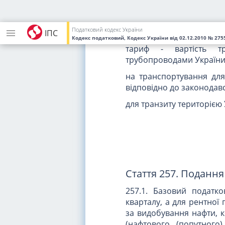
приймання (відправлен
договору з надання тран
Податковий кодекс України
послуги - транспортуван
ІПС
Кодекс податковий, Кодекс України
від 02.12.2010
№ 2755
тариф - вартість тр
трубопроводами України 
на транспортування дл
відповідно до законодавс
для транзиту територією У
Стаття 257. Подання 
257.1. Базовий податк
кварталу, а для рентної
за видобування нафти, к
(нафтового (попутного)