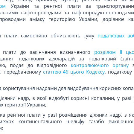
сом
України та рентної плати за транспортуван
ральними нафтопроводами та нафтопродуктопроводами
проводами аміаку територією України, дорівнює к
ої плати самостійно обчислюють суму
податкових зо
ої плати до закінчення визначеного
розділом II ць
ання податкових декларацій за податковий (звітн
тею, подає до відповідного
контролюючого органу
з
у, передбаченому
статтею 46 цього Кодексу
, податкову
и за користування надрами для видобування корисних копа
лянки надр, з якої видобуті корисні копалини, у разі
х території України;
ка рентної плати у разі розміщення ділянки надр, з я
межах континентального шельфу та/або виключної 
и;