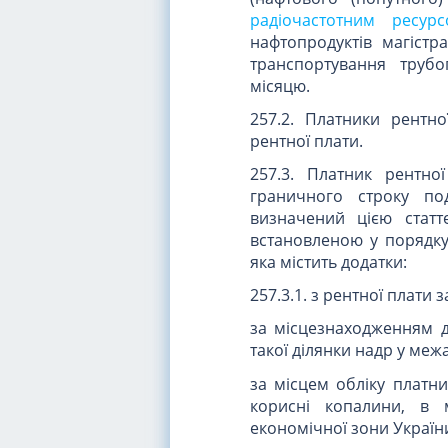
радіочастотним ресур
нафтопродуктів магіст
транспортування трубо
місяцю.
257.2. Платники рентн
рентної плати.
257.3. Платник рентн
граничного строку под
визначений цією стат
встановленою у порядк
яка містить додатки:
257.3.1. з рентної плат
за місцезнаходженням ді
такої ділянки надр у межа
за місцем обліку платни
корисні копалини, в 
економічної зони Україн