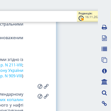
тних умовах
Редакція:
ми України;
16.11.2022
стральними
овноваженим
ми згідно із
. N 211-VIII
;
кону України
р. N 909-VIII
)
алендарному
них копалин
ного у нафті
ористування