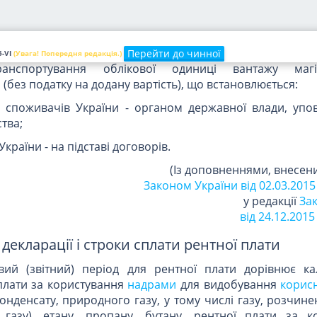
ня) та призначення, що визначені сторонами в істо
спортних послуг;
ня (переміщення) вантажу магістральними трубопровода
Перейти до чинної
-VI
(Увага! Попередня редакція.)
анспортування облікової одиниці вантажу магі
(без податку на додану вартість), що встановлюється:
я споживачів України - органом державної влади, уп
тва;
країни - на підставі договорів.
(Із доповненнями, внесени
Законом України від 02.03.2015 р
у редакції
За
від 24.12.2015 
декларації і строки сплати рентної плати
овий (звітний) період для рентної плати дорівнює к
 плати за користування
надрами
для видобування
корис
онденсату, природного газу, у тому числі газу, розчине
 газу), етану, пропану, бутану, рентної плати за к