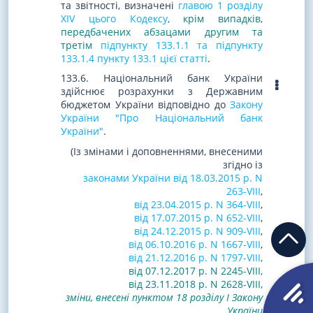
та звітності, визначені
главою 1 розділу
XIV цього Кодексу
, крім випадків,
передбачених абзацами
другим та
третім
підпункту 133.1.1 та підпункту
133.1.4 пункту 133.1 цієї статті
.
133.6. Національний банк України
здійснює розрахунки з Державним
бюджетом України відповідно до
Закону
України "Про Національний банк
України"
.
(Із змінами і доповненнями, внесеними
згідно із
законами України від 18.03.2015 р. N
263-VIII
,
від 23.04.2015 р. N 364-VIII
,
від 17.07.2015 р. N 652-VIII
,
від 24.12.2015 р. N 909-VIII
,
від 06.10.2016 р. N 1667-VIII
,
від 21.12.2016 р. N 1797-VIII
,
від 07.12.2017 р. N 2245-VIII
,
від 23.11.2018 р. N 2628-VIII,
зміни, внесені пунктом 18 розділу І Закону
України