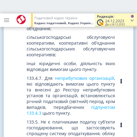
власників жилих будинків;
професійні спілки, їх об'єднання та
організації профспілок, а також
Редакція:
Податковий кодекс України
24.12.2023
організації роботодавців та їх
Кодекс податковий, Кодекс України
від 02.12.2010
№ 2755-VI
(У
Діє з 24.12.2023
об'єднання;
сільськогосподарські обслуговуючі
кооперативи, кооперативні об'єднання
сільськогосподарських обслуговуючих
кооперативів;
інші юридичні особи, діяльність яких
відповідає вимогам цього пункту.
133.4.7. Для
неприбуткових організацій
,
які відповідають вимогам цього пункту
та внесені до Реєстру неприбуткових
установ та організацій, встановлюється
річний податковий (звітний) період, крім
випадків, передбачених
підпунктом
133.4.3
цього пункту.
133.5. Не є платниками податку суб'єкти
господарювання, що застосовують
спрощену систему оподаткування, обліку