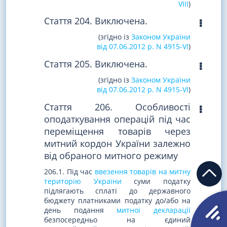
VIII
)
Стаття 204. Виключена.
(згідно із
Законом України
від 07.06.2012 р. N 4915-VI
)
Стаття 205. Виключена.
(згідно із
Законом України
від 07.06.2012 р. N 4915-VI
)
Стаття 206. Особливості
оподаткування операцій під час
переміщення товарів через
митний кордон України залежно
від обраного митного режиму
206.1. Під час
ввезення товарів на митну
територію України
суми податку
підлягають сплаті до державного
бюджету платниками податку до/або на
день подання
митної декларації
безпосередньо на єдиний