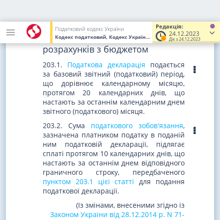
від 16.01.2020 р. N 466-IX)
Стаття 203. Порядок надання
Редакція:
Податковий кодекс України
24.12.2023
податкової декларації та строки
Кодекс податковий, Кодекс України
від 02.12.2010
№ 2755-VI
(У
Діє з 24.12.2023
розрахунків з бюджетом
203.1.
Податкова декларація
подається
за базовий звітний (податковий) період,
що дорівнює календарному місяцю,
протягом 20 календарних днів, що
настають за останнім календарним днем
звітного (податкового) місяця.
203.2. Сума
податкового зобов'язання
,
зазначена платником податку в поданій
ним податковій декларації, підлягає
сплаті протягом 10 календарних днів, що
настають за останнім днем відповідного
граничного строку, передбаченого
пунктом 203.1 цієї статті
для подання
податкової декларації.
(Із змінами, внесеними згідно із
Законом України від 28.12.2014 р. N 71-