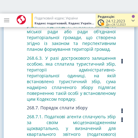
користування, виключно за наявності у
платника збору документа, що
підтверджує сплату ним туристичного
Редакція:
Податковий кодекс України
збору відповідно до цього Кодексу та
24.12.2023
Кодекс податковий, Кодекс України
від 02.12.2010
№ 2755-VI
(У
Діє з 24.12.2023
рішення відповідної сільської, селищної,
міської ради або ради об'єднаної
територіальної громади, що створена
згідно із законом та перспективним
планом формування територій громад.
268.6.3. У разі дострокового залишення
особою, яка сплатила туристичний збір,
території адміністративно-
територіальної одиниці, на якій
встановлено туристичний збір, сума
надмірно сплаченого збору підлягає
поверненню такій особі у встановленому
цим Кодексом порядку.
268.7. Порядок сплати збору
268.7.1. Податкові агенти сплачують збір
за своїм місцезнаходженням
щоквартально, у визначений для
квартального звітного (податкового)