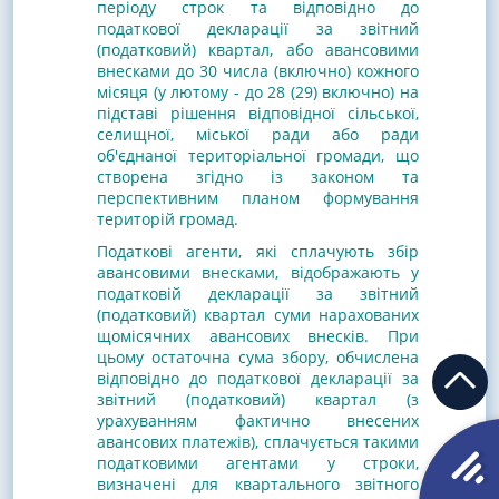
періоду строк та відповідно до
податкової декларації за звітний
(податковий) квартал, або авансовими
внесками до 30 числа (включно) кожного
місяця (у лютому - до 28 (29) включно) на
підставі рішення відповідної сільської,
селищної, міської ради або ради
об'єднаної територіальної громади, що
створена згідно із законом та
перспективним планом формування
територій громад.
Податкові агенти, які сплачують збір
авансовими внесками, відображають у
податковій декларації за звітний
(податковий) квартал суми нарахованих
щомісячних авансових внесків. При
цьому остаточна сума збору, обчислена
відповідно до податкової декларації за
звітний (податковий) квартал (з
урахуванням фактично внесених
авансових платежів), сплачується такими
податковими агентами у строки,
визначені для квартального звітного