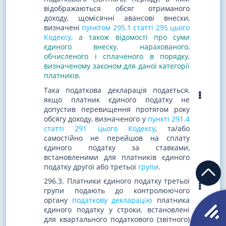
відображаються обсяг отриманого
доходу, щомісячні авансові внески,
визначені
пунктом 295.1 статті 295 цього
Кодексу
, а також відомості про суми
єдиного внеску, нарахованого,
обчисленого і сплаченого в порядку,
визначеному законом для даної категорії
платників
.
Така податкова декларація подається,
якщо платник єдиного податку не
допустив перевищення протягом року
обсягу доходу, визначеного у
пункті 291.4
статті 291 цього Кодексу
, та/або
самостійно не перейшов на сплату
єдиного податку за ставками,
встановленими для платників єдиного
податку другої або третьої
групи
.
296.3. Платники єдиного податку третьої
групи подають до контролюючого
органу
податкову декларацію
платника
єдиного податку у строки, встановлені
для квартального податкового (звітного)