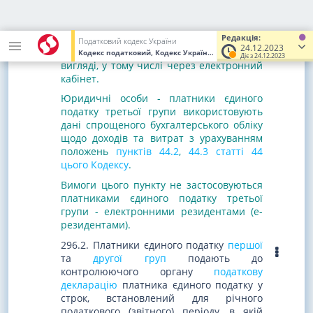
від обліку доходів і витрат від здійснення
інших видів підприємницької діяльності.
Облік доходів та витрат може вестися в
Редакція:
Податковий кодекс України
24.12.2023
паперовому та/або електронному
Кодекс податковий, Кодекс України
від 02.12.2010
№ 2755-VI
(У
Діє з 24.12.2023
вигляді, у тому числі через електронний
кабінет.
Юридичні особи - платники єдиного
податку третьої групи використовують
дані спрощеного бухгалтерського обліку
щодо доходів та витрат з урахуванням
положень
пунктів 44.2
,
44.3 статті 44
цього Кодексу
.
Вимоги цього пункту не застосовуються
платниками єдиного податку третьої
групи - електронними резидентами (е-
резидентами).
296.2. Платники єдиного податку
першої
та
другої груп
подають до
контролюючого органу
податкову
декларацію
платника єдиного податку у
строк, встановлений для річного
податкового (звітного) періоду, в якій