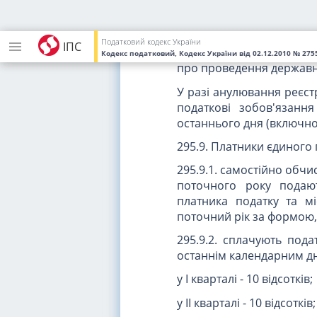
295.8. У разі припиненн
податкові зобов'язання
останнього дня (включно
Податковий кодекс України
ІПС
контролюючого органу
н
Кодекс податковий, Кодекс України
від 02.12.2010
№ 2755
про проведення державно
У разі анулювання реєст
податкові зобов'язанн
останнього дня (включно
295.9. Платники єдиного
295.9.1. самостійно обчи
поточного року подаю
платника податку та 
поточний рік за формою
295.9.2. сплачують под
останнім календарним дне
у I кварталі - 10 відсотків;
у II кварталі - 10 відсотків;