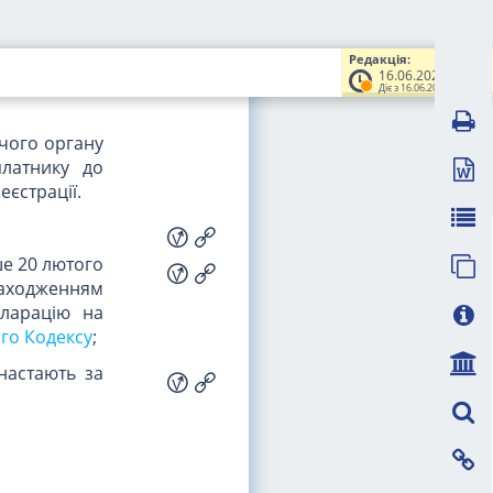
ї діяльності
латнику до
 за рішенням
Редакція:
16.06.2024
овідомлення
Діє з 16.06.2024
чого органу
платнику до
єстрації.
ше 20 лютого
аходженням
ларацію на
ого Кодексу
;
настають за