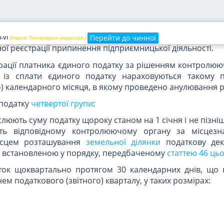
я платником єдиного податку провадження господарсько
із сплати єдиного податку нараховуються такому п
) календарного місяця, в якому анульовано реєстрацію
а підставі отриманого від державного реєстратора п
Перейти до чинної
-VI
(Увага! Попередня редакція.)
ї реєстрації припинення підприємницької діяльності.
рації платника єдиного податку за рішенням контролюю
я із сплати єдиного податку нараховуються такому 
) календарного місяця, в якому проведено анулювання ре
 податку
четвертої групи
:
слюють суму податку щороку станом на 1 січня і не пізні
ть відповідному контролюючому органу за місцезн
місцем розташування
земельної ділянки
податкову дек
, встановленою у порядку, передбаченому
статтею 46 ць
аток щоквартально протягом 30 календарних днів, що 
м податкового (звітного) кварталу, у таких розмірах: