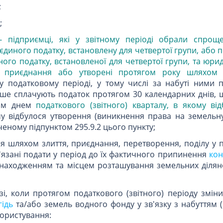
;
;
- підприємці, які у звітному періоді обрали спрощ
 єдиного податку, встановлену для четвертої групи, або
ного податку, встановленої для четвертої групи, та юри
м приєднання або утворені протягом року шляхом 
у податковому періоді, у тому числі за набуті ними 
рше сплачують податок протягом 30 календарних днів, 
ним днем
податкового (звітного) кварталу, в якому ві
му відбулося утворення (виникнення права на земельну 
аченому підпунктом 295.9.2 цього пункту;
я шляхом злиття, приєднання, перетворення, поділу у 
в'язані подати у період до їх фактичного припинення
ко
знаходженням та місцем розташування земельних ділян
разі, коли протягом податкового (звітного) періоду змі
гідь
та/або земель водного фонду у зв'язку з набуттям 
користування: