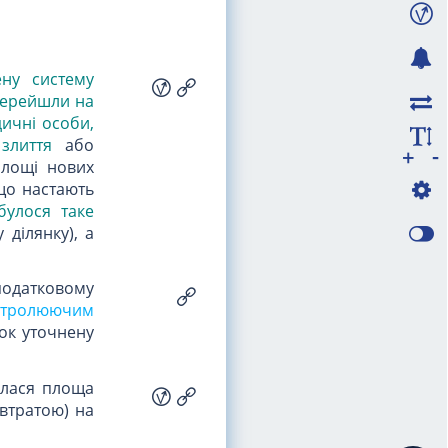
ену систему
 перейшли на
дичні особи,
злиття
або
-
+
площі нових
що настають
дбулося таке
ділянку), а
податковому
нтролюючим
ок уточнену
нилася площа
(втратою) на