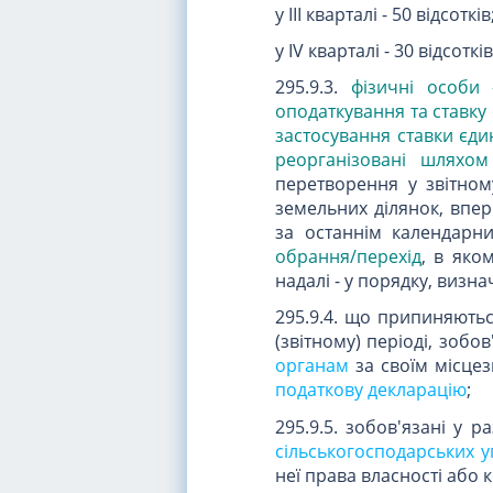
у III кварталі - 50 відсотків
у IV кварталі - 30 відсотків
295.9.3.
фізичні особи 
оподаткування та ставку
застосування ставки єди
реорганізовані шляхо
перетворення у звітном
земельних ділянок, впе
за останнім календар
обрання/перехід
, в яко
надалі - у порядку, визн
295.9.4. що припиняютьс
(звітному) періоді, зобо
органам
за своїм місце
податкову декларацію
;
295.9.5. зобов'язані у 
сільськогосподарських у
неї права власності або 