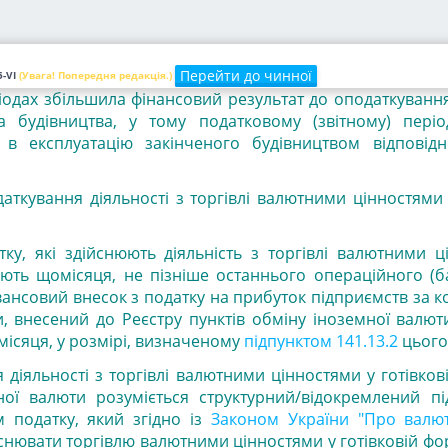
результат до оподаткування зменшується на суму на
витрат, що формують собівартість неподільного житлов
Перейти до чинної
ва / майбутнього об'єкта житлової нерухомості, яка у
-VI
(Увага! Попередня редакція.)
ріодах збільшила фінансовий результат до оподаткуван
а будівництва, у тому податковому (звітному) періо
 в експлуатацію закінченого будівництвом відповідн
даткування діяльності з торгівлі валютними цінностями 
тку, які здійснюють діяльність з торгівлі валютними 
ують щомісяця, не пізніше останнього операційного (б
вансовий внесок з податку на прибуток підприємств за 
, внесений до Реєстру пунктів обміну іноземної валют
ісяця, у розмірі, визначеному
підпунктом 141.13.2
цього
 діяльності з торгівлі валютними цінностями у готівков
ої валюти розуміється структурний/відокремлений пі
 податку, який згідно із
Законом України "Про валют
снювати торгівлю валютними цінностями у готівковій фо