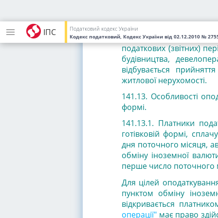
141.12.4. Фінансовий 
бухгалтерському обліку 
Податковий кодекс України
ІПС
незавершеного будівницт
Кодекс податковий, Кодекс України
від 02.12.2010
№ 2755
податкових (звітних) пе
будівництва, девелопер
відбувається прийняття
житлової нерухомості.
141.13. Особливості опо
формі.
141.13.1. Платники пода
готівковій формі, сплач
дня поточного місяця, а
обміну іноземної валюти
перше число поточного м
Для цілей оподаткування
пунктом обміну іноземн
відкривається платником
операції"
має право здій