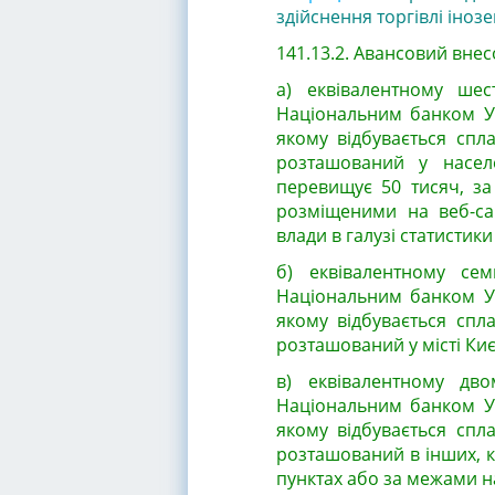
здійснення торгівлі іноз
141.13.2. Авансовий внес
а) еквівалентному шес
Національним банком У
якому відбувається спл
розташований у населе
перевищує 50 тисяч, за
розміщеними на веб-са
влади в галузі статистик
б) еквівалентному се
Національним банком У
якому відбувається спл
розташований у місті Киє
в) еквівалентному дв
Національним банком У
якому відбувається спл
розташований в інших, к
пунктах або за межами н