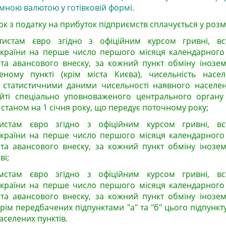
емною валютою у готівковій формі.
ок з податку на прибуток підприємств сплачується у розмі
тистам євро згідно з офіційним курсом гривні, в
країни на перше число першого місяця календарного 
ата авансового внеску, за кожний пункт обміну інозем
ному пункті (крім міста Києва), чисельність насе
 статистичними даними чисельності наявного населен
йті спеціально уповноваженого центрального органу
и станом на 1 січня року, що передує поточному року;
мистам євро згідно з офіційним курсом гривні, вс
країни на перше число першого місяця календарного 
ата авансового внеску, за кожний пункт обміну інозем
ві;
омстам євро згідно з офіційним курсом гривні, вс
країни на перше число першого місяця календарного 
ата авансового внеску, за кожний пункт обміну інозем
рім передбачених підпунктами "а" та "б" цього підпункт
аселених пунктів.