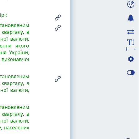
рі:
становленим
кварталу, в
ної валюти,
лення якого
-
+
ня України,
 виконавчої
тановленим
кварталу, в
ної валюти,
тановленим
кварталу, в
ної валюти,
у, населених