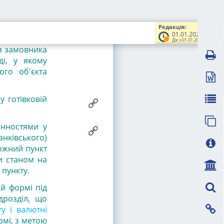
рахованих у
ого об'єкта
Редакція:
01.01.2025
 попередніх
Діє з 01.01.2025
ня замовника
ді, у якому
ого об'єкта
у готівковій
цінностями у
анківського)
кожний пункт
и станом на
 пункту.
ій формі під
дрозділ, що
у і валютні
рмі, з метою