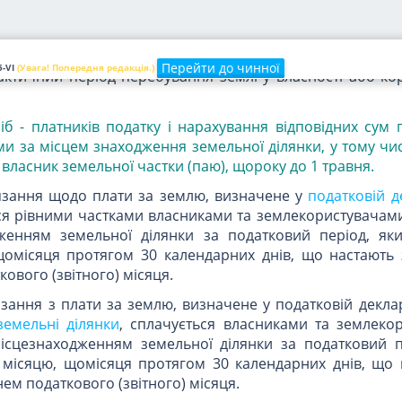
землекористувачі
сплачують плату за землю з дня вини
истування земельною ділянкою
.
а власності або права користування земельною ділянк
Перейти до чинної
-VI
(Увага! Попередня редакція.)
ктичний період перебування землі у власності або кор
сіб - платників податку і нарахування відповідних сум
 за місцем знаходження земельної ділянки, у тому чис
 власник земельної частки (паю), щороку до 1 травня.
'язання щодо плати за землю, визначене у
податковій д
ься рівними частками власниками та землекористувачам
дженням земельної ділянки за податковий період, як
омісяця протягом 30 календарних днів, що настають 
ового (звітного) місяця.
язання з плати за землю, визначене у податковій деклар
земельні ділянки
, сплачується власниками та землеко
ісцезнаходженням земельної ділянки за податковий п
місяцю, щомісяця протягом 30 календарних днів, що 
ем податкового (звітного) місяця.