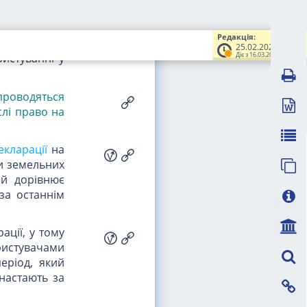
кнення
права
Редакція:
ою плата за
25.02.2025
Діє з 16.03.2025
истуванні у
 проводяться
лі право на
екларації
на
и земельних
ий дорівнює
за останнім
ації, у тому
ристувачами
еріод, який
настають за