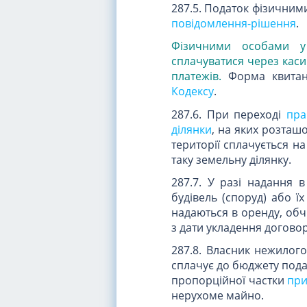
287.5. Податок фізичним
повідомлення-рішення
.
Фізичними особами у 
сплачуватися через каси
платежів.
Форма квитанц
Кодексу
.
287.6. При переході
пра
ділянки
, на яких розташо
території сплачується на
таку земельну ділянку.
287.7. У разі надання 
будівель (споруд) або ї
надаються в оренду, обч
з дати укладення договор
287.8. Власник нежилог
сплачує до бюджету пода
пропорційної частки
при
нерухоме майно.