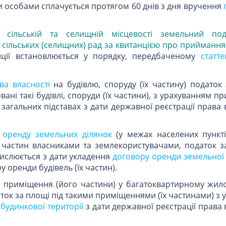
и особами сплачується протягом 60 днів з дня вручення
сільській та селищній місцевості земельний по
 сільських (селищних) рад за квитанцією про прийманн
ії встановлюється у порядку, передбаченому
статт
ва власності
на будівлю, споруду (їх частину) податок
вані такі будівлі, споруди (їх частини), з урахуванням п
 загальних підставах з дати державної реєстрації права 
в
оренду земельних ділянок
(у межах населених пункті
х частин власниками та землекористувачами, податок з
ислюється з дати укладення
договору оренди земельної 
у оренди будівель (їх частин).
о приміщення (його частини) у багатоквартирному жил
ток за площі під такими приміщеннями (їх частинами) з
будинкової території
з дати державної реєстрації права 