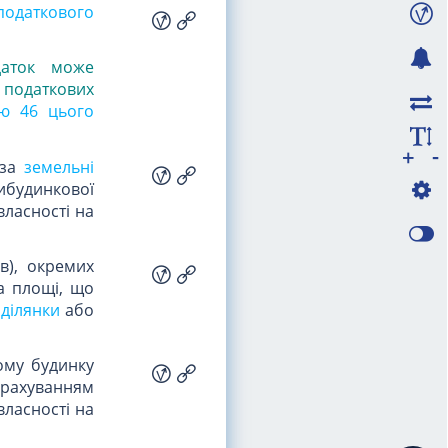
податкового
даток може
я податкових
ею 46 цього
-
+
 за
земельні
рибудинкової
власності на
в), окремих
а площі, що
ділянки
або
ому будинку
 урахуванням
власності на