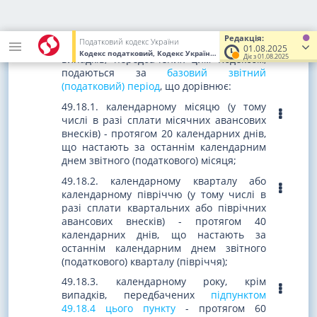
України від 21.12.2016 р. N
1797-VIII
)
Редакція:
Податковий кодекс України
49.18.
Податкові декларації
, крім
01.08.2025
Кодекс податковий, Кодекс України
від 02.12.2010
№ 2755-VI
(У
Діє з 01.08.2025
випадків, передбачених цим Кодексом,
подаються за
базовий звітний
(податковий) період
, що дорівнює:
49.18.1. календарному місяцю (у тому
числі в разі сплати місячних авансових
внесків) - протягом 20 календарних днів,
що настають за останнім календарним
днем звітного (податкового) місяця;
49.18.2. календарному кварталу або
календарному півріччю (у тому числі в
разі сплати квартальних або піврічних
авансових внесків) - протягом 40
календарних днів, що настають за
останнім календарним днем звітного
(податкового) кварталу (півріччя);
49.18.3. календарному року, крім
випадків, передбачених
підпунктом
49.18.4
цього пункту
- протягом 60