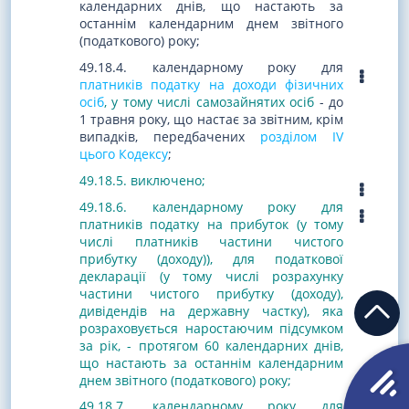
календарних днів, що настають за
останнім календарним днем звітного
(податкового) року;
49.18.4. календарному року для
платників податку на доходи фізичних
осіб
, у тому числі самозайнятих осіб
- до
1 травня року, що настає за звітним, крім
випадків, передбачених
розділом IV
цього Кодексу
;
49.18.5. виключено;
49.18.6.
календарному року для
платників податку на прибуток (у тому
числі платників частини чистого
прибутку (доходу)), для податкової
декларації (у тому числі розрахунку
частини чистого прибутку (доходу),
дивідендів на державну частку), яка
розраховується наростаючим підсумком
за рік, - протягом 60 календарних днів,
що настають за останнім календарним
днем звітного (податкового) року;
49.18.7. календарному року для