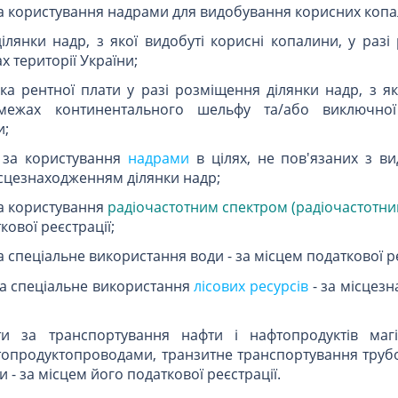
и за користування надрами для видобування корисних копа
лянки надр, з якої видобуті корисні копалини, у разі
х території України;
ка рентної плати у разі розміщення ділянки надр, з я
межах континентального шельфу та/або виключної 
и;
и за користування
надрами
в цілях, не пов'язаних з в
ісцезнаходженням ділянки надр;
 за користування
радіочастотним спектром (радіочастотни
кової реєстрації;
за спеціальне використання води - за місцем податкової ре
 за спеціальне використання
лісових ресурсів
- за місцез
ати за транспортування нафти і нафтопродуктів маг
топродуктопроводами, транзитне транспортування тру
 - за місцем його податкової реєстрації.