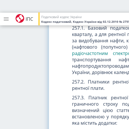
Стаття 257. Подання 
Податковий кодекс України
ІПС
Кодекс податковий, Кодекс України
від 02.12.2010
№ 2755
257.1. Базовий податк
кварталу, а для рентної
за видобування нафти, к
(нафтового (попутного)
радіочастотним спектр
транспортування на
нафтопродуктопроводам
України, дорівнює кален
257.2. Платники рентн
рентної плати.
257.3. Платник рентн
граничного строку под
визначений цією стат
встановленою у порядк
яка містить додатки: