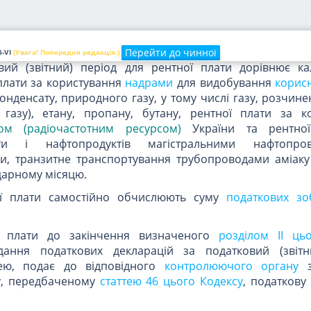
у редакції
За
від 24.12.2015 
декларації і строки сплати рентної плати
Перейти до чинної
-VI
(Увага! Попередня редакція.)
овий (звітний) період для рентної плати дорівнює к
 плати за користування
надрами
для видобування
корис
онденсату, природного газу, у тому числі газу, розчине
 газу), етану, пропану, бутану, рентної плати за к
ом (радіочастотним ресурсом)
України та рентно
фти і нафтопродуктів магістральними нафтопр
и, транзитне транспортування трубопроводами аміаку
дарному місяцю.
ої плати самостійно обчислюють суму
податкових зо
ої плати до закінчення визначеного
розділом II ць
ання податкових декларацій за податковий (звітн
тею, подає до відповідного
контролюючого органу
з
у, передбаченому
статтею 46 цього Кодексу
, податкову