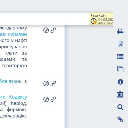
кону України
р. N 909-VIII
)
Редакція:
01.08.2025
Діє з 01.08.2025
алендарному
них копалин
ного у нафті
ористування
ї плати за
оводами та
 територією
бов'язань
з
ого Кодексу
ий) період,
а формою,
 декларацію,