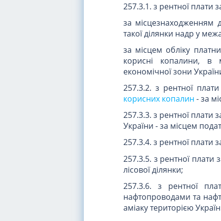
257.3.1. з рентної плат
за місцезнаходженням ді
такої ділянки надр у межа
за місцем обліку платни
корисні копалини, в 
економічної зони Україн
257.3.2. з рентної плат
корисних копалин
- за м
257.3.3. з рентної плати
України - за місцем подат
257.3.4. з рентної плати 
257.3.5. з рентної плати
лісової ділянки;
257.3.6. з рентної пл
нафтопроводами та наф
аміаку територією України