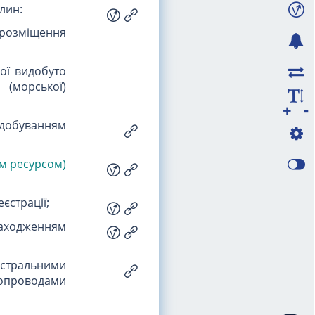
лин:
 розміщення
кої видобуто
(морської)
-
+
идобуванням
м ресурсом)
єстрації;
находженням
істральними
бопроводами