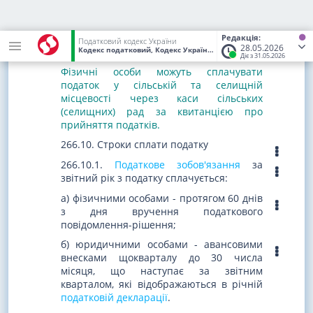
оподаткування і зараховується до
відповідного бюджету згідно з
положеннями
Бюджетного кодексу
Редакція:
Податковий кодекс України
28.05.2026
України
.
Кодекс податковий, Кодекс України
від 02.12.2010
№ 2755-VI
(С
Діє з 31.05.2026
Фізичні особи можуть сплачувати
податок у сільській та селищній
місцевості через каси сільських
(селищних) рад за квитанцією про
прийняття податків.
266.10. Строки сплати податку
266.10.1.
Податкове зобов'язання
за
звітний рік з податку сплачується:
а) фізичними особами - протягом 60 днів
з дня вручення податкового
повідомлення-рішення;
б) юридичними особами - авансовими
внесками щокварталу до 30 числа
місяця, що наступає за звітним
кварталом, які відображаються в річній
податковій декларації
.