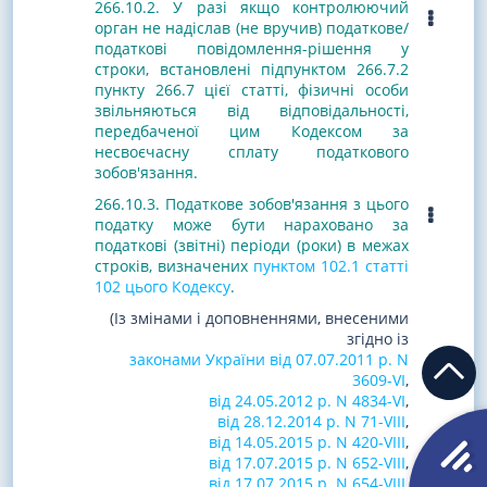
266.10.2. У разі якщо контролюючий
орган не надіслав (не вручив) податкове/
податкові повідомлення-рішення у
строки, встановлені підпунктом 266.7.2
пункту 266.7 цієї статті, фізичні особи
звільняються від відповідальності,
передбаченої цим Кодексом за
несвоєчасну сплату податкового
зобов'язання.
266.10.3. Податкове зобов'язання з цього
податку може бути нараховано за
податкові (звітні) періоди (роки) в межах
строків, визначених
пунктом 102.1 статті
102 цього Кодексу
.
(Із змінами і доповненнями, внесеними
згідно із
законами України від 07.07.2011 р. N
3609-VI
,
від 24.05.2012 р. N 4834-VI
,
від 28.12.2014 р. N 71-VIII
,
від 14.05.2015 р. N 420-VIII
,
від 17.07.2015 р. N 652-VIII
,
від 17.07.2015 р. N 654-VIII
,