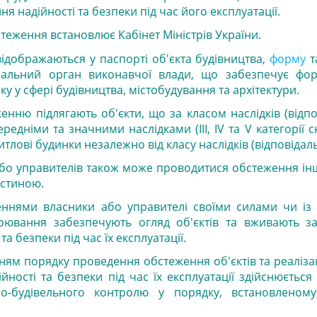
я надійності та безпеки під час його експлуатації.
еження встановлює Кабінет Міністрів України.
ідображаються у паспорті об'єкта будівництва,
форму
т
ральний орган виконавчої влади, що забезпечує фо
ку у сфері будівництва, містобудування та архітектури.
нню підлягають об'єкти, що за класом наслідків (відпо
редніми та значними наслідками (III, IV та V категорії ск
тлові будинки незалежно від класу наслідків (відповідаль
бо управителів також може проводитися обстеження інш
астиною.
еннями власники або управителі своїми силами чи із
арювання забезпечують огляд об'єктів та вживають з
а безпеки під час їх експлуатації.
ням порядку проведення обстеження об'єктів та реаліза
ності та безпеки під час їх експлуатації здійснюється
но-будівельного контролю у порядку, встановленом