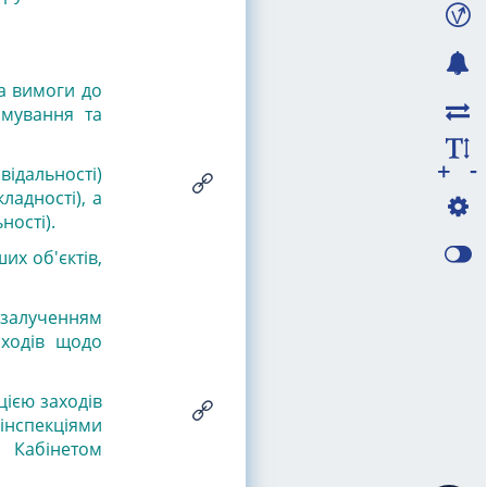
а вимоги до
рмування та
-
+
відальності)
ладності), а
ності).
их об'єктів,
 залученням
аходів щодо
цією заходів
інспекціями
у Кабінетом