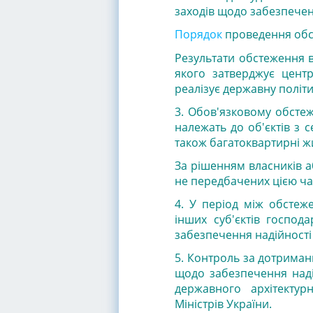
заходів щодо забезпеченн
Порядок
проведення обст
Результати обстеження в
якого затверджує цент
реалізує державну політи
3.
Обов'язковому обстеже
належать до об'єктів з се
також багатоквартирні жи
За рішенням власників а
не передбачених цією ч
4. У період між обстеж
інших суб'єктів господ
забезпечення надійності т
5. Контроль за дотриман
щодо забезпечення надій
державного архітектур
Міністрів України.