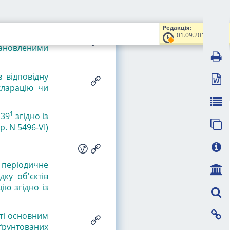
днів з дня
Редакція:
01.09.2015
ик має право
тановленими
 відповідну
кларацію чи
1
 39
згідно із
. N 5496-VI)
і періодичне
ку об'єктів
ію згідно із
сті основним
бґрунтованих