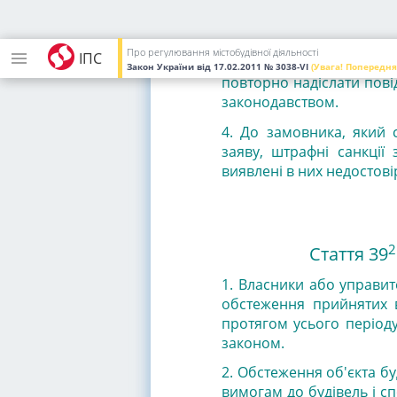
декларації замовник 
скасування.
Про регулювання містобудівної діяльності
ІПС
3. Після скасування реєс
Закон України
від 17.02.2011
№ 3038-VI
(Увага! Попередня
повторно надіслати пові
законодавством.
4. До замовника, який 
заяву, штрафні санкці
виявлені в них недостові
2
Стаття 39
1. Власники або управит
обстеження прийнятих в
протягом усього періоду 
законом.
2. Обстеження об'єкта б
вимогам до будівель і с