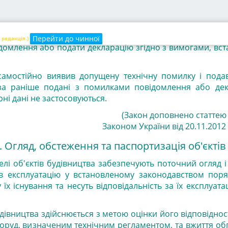
письмово повідомляється протягом трьох робочих 
трації відповідного повідомлення або декларації замовн
Перейти до чинної
 редакція.)
домлення або подати декларацію згідно з вимогами, вс
самостійно виявив допущену технічну помилку і подав
ї за раніше подані з помилками повідомлення або де
рні дані не застосовуються.
(Закон доповнено статтею
Законом України від 20.11.2012 р
. Огляд, обстеження та паспортизація об'єктів
елі об'єктів будівництва забезпечують поточний огляд 
 експлуатацію у встановленому законодавством поряд
їх існування та несуть відповідальність за їх експлуатац
удівництва здійснюється з метою оцінки його відповідно
поруд, визначеним технічним регламентом, та вжиття о