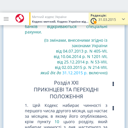
пов'язаних з відшкодуванням шкоди,
завданої майну посадових осіб
органів
доходів і зборів
або членів їх сімей, для
Редакція:
Митний кодекс України
31.03.2015
органів доходів і зборів
в установах
Кодекс митний, Кодекс України
від 13.03.2012
№ 4495-VI
(Увага
банків відкриваються спеціальні
рахунки.
(Із змінами, внесеними згідно із
законами України
від 04.07.2013 р. N 405-VII
,
від 10.04.2014 р. N 1201-VII
,
від 25.12.2014 р. N 53-VIII
,
від 02.03.2015 р. N 214-VIII,
який діє до
31.12.2015 р.
включно)
Розділ XXI
ПРИКІНЦЕВІ ТА ПЕРЕХІДНІ
ПОЛОЖЕННЯ
1. Цей Кодекс набирає чинності з
першого числа другого місяця, що настає
за місяцем, в якому його опубліковано,
крім пункту
10
цього розділу, який
набирає чинності з дня, наступного за