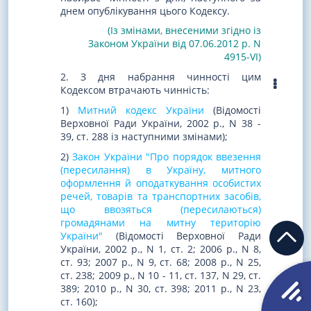
днем опублікування цього Кодексу.
(Із змінами, внесеними згідно із
Законом України від 07.06.2012 р. N
4915-VI)
2. З дня набрання чинності цим
Кодексом втрачають чинність:
1)
Митний кодекс України
(Відомості
Верховної Ради України, 2002 р., N 38 -
39, ст. 288 із наступними змінами);
2)
Закон України "Про порядок ввезення
(пересилання) в Україну, митного
оформлення й оподаткування особистих
речей, товарів та транспортних засобів,
що ввозяться (пересилаються)
громадянами на митну територію
України"
(Відомості Верховної Ради
України, 2002 р., N 1, ст. 2; 2006 р., N 8,
ст. 93; 2007 р., N 9, ст. 68; 2008 р., N 25,
ст. 238; 2009 р., N 10 - 11, ст. 137, N 29, ст.
389; 2010 р., N 30, ст. 398; 2011 р., N 23,
ст. 160);