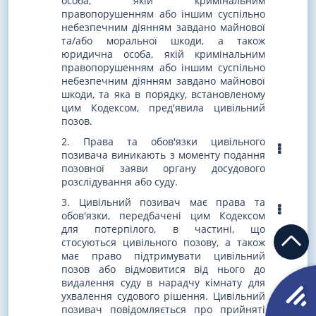
особа, якій кримінальним
правопорушенням або іншим суспільно
небезпечним діянням завдано майнової
та/або моральної шкоди, а також
юридична особа, якій кримінальним
правопорушенням або іншим суспільно
небезпечним діянням завдано майнової
шкоди, та яка в порядку, встановленому
цим Кодексом, пред'явила цивільний
позов.
2. Права та обов'язки цивільного
позивача виникають з моменту подання
позовної заяви органу досудового
розслідування або суду.
3. Цивільний позивач має права та
обов'язки, передбачені цим Кодексом
для потерпілого, в частині, що
стосуються цивільного позову, а також
має право підтримувати цивільний
позов або відмовитися від нього до
видалення суду в нарадчу кімнату для
ухвалення судового рішення. Цивільний
позивач повідомляється про прийняті