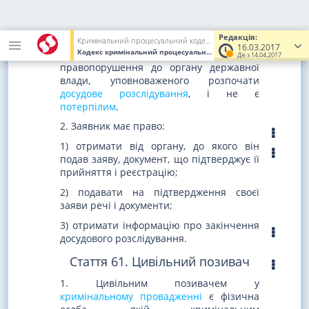
Стаття 60. Заявник
1. Заявником є фізична або юридична
Редакція:
особа, яка звернулася із заявою або
Кримінальний процесуальний кодекс України
16.03.2017
Кодекс кримінальний процесуальний, Кодекс України
від 13.0
повідомленням про кримінальне
Діє з 14.04.2017
правопорушення до органу державної
влади, уповноваженого розпочати
досудове розслідування
, і не є
потерпілим
.
2. Заявник має право:
1) отримати від органу, до якого він
подав заяву, документ, що підтверджує її
прийняття і реєстрацію;
2) подавати на підтвердження своєї
заяви речі і документи;
3) отримати інформацію про закінчення
досудового розслідування.
Стаття 61. Цивільний позивач
1. Цивільним позивачем у
кримінальному провадженні
є фізична