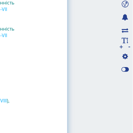
нність
-VII
нність
-VII
-
+
III
),