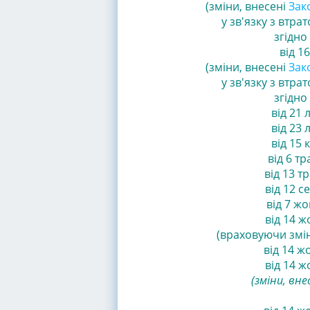
(зміни, внесені
Зако
у зв'язку з втра
згідно 
від 16
(зміни, внесені
Зако
у зв'язку з втра
згідно 
від 21 л
від 23 л
від 15 к
від 6 тр
від 13 т
від 12 се
від 7 жо
від 14 ж
(враховуючи змін
від 14 жо
від 14 ж
(зміни, вне