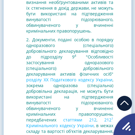
визнання необґрунтованими активів та
їх стягнення в дохід держави, не можуть
бути використані на підтвердження
винуватості підозрюваного,
обвинуваченого у вчиненні
кримінальних правопорушень.
2. Документи, подані особою в порядку
одноразового (спеціального)
добровільного декларування відповідно
4
до підрозділу 9
"Особливості
застосування одноразового
(спеціального) добровільного
декларування активів фізичних осіб"
розділу XX Податкового кодексу України
,
зокрема одноразова (спеціальна)
добровільна декларація, не можуть бути
використані на підтвердження
винуватості підозрюваного,
обвинуваченого у вчиненні
кримінальних правопорушень,
1
передбачених
статтями 212
,
212
Кримінального кодексу України
, в межах
складу та вартості об'єктів декларування,