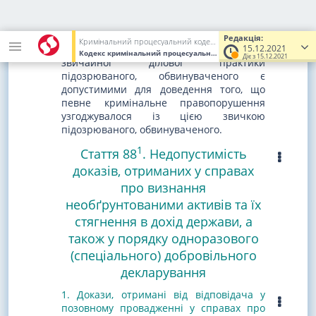
4) підозрюваний, обвинувачений
використав подібні докази для
дискредитації свідка.
Редакція:
Кримінальний процесуальний кодекс України
15.12.2021
3. Докази щодо певної звички або
Кодекс кримінальний процесуальний, Кодекс України
від 13.0
Діє з 15.12.2021
звичайної ділової практики
підозрюваного, обвинуваченого є
допустимими для доведення того, що
певне кримінальне правопорушення
узгоджувалося із цією звичкою
підозрюваного, обвинуваченого.
1
Стаття 88
. Недопустимість
доказів, отриманих у справах
про визнання
необґрунтованими активів та їх
стягнення в дохід держави, а
також у порядку одноразового
(спеціального) добровільного
декларування
1. Докази, отримані від відповідача у
позовному провадженні у справах про