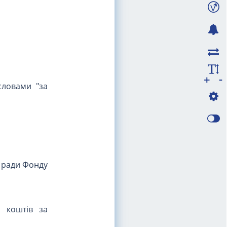
-
+
словами "за
ї ради Фонду
 коштів за