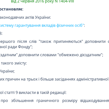
від 2 червня 2016 року N 1404-VIII
остановляє
:
законодавчих актів України:
систему гарантування вкладів фізичних осіб"
:
8:
першого після слів "також припиняються" доповнити 
вної ради Фонду";
дієздатним" доповнити словами "обмежено дієздатним";
такого змісту:
України;
них причин на трьох і більше засіданнях адміністративно
 статті 9 викласти в такій редакції:
 про збільшення граничного розміру відшкодування