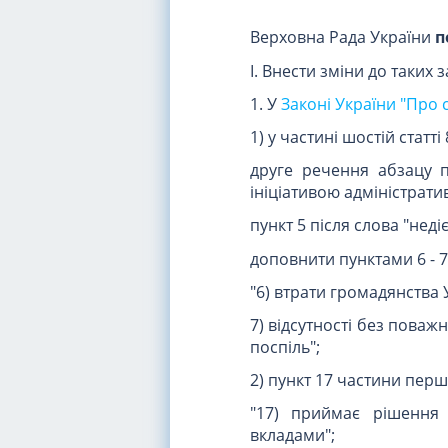
Верховна Рада України
п
I. Внести зміни до таких 
1. У
Законі України "Про 
1) у частині шостій статті 
друге речення абзацу 
ініціативою адміністрати
пункт 5 після слова "не
доповнити пунктами 6 - 7 
"6) втрати громадянства 
7) відсутності без поваж
поспіль";
2) пункт 17 частини першої
"17) приймає рішення
вкладами";