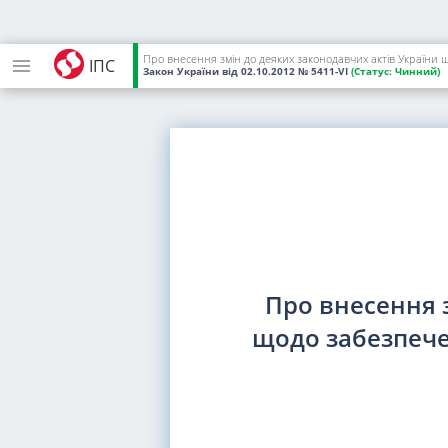
Про внесення змін до деяких законодавчих актів України 
ІПС
Закон України
від 02.10.2012
№ 5411-VI
(Статус:
Чинний)
Про внесення 
щодо забезпече