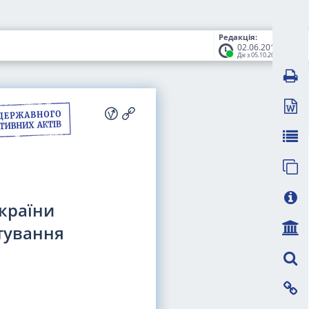
Редакція:
02.06.2016
Діє з 05.10.2016
України
тування